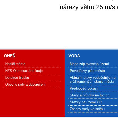
nárazy větru 25 m/s 
OHEŇ
VODA
Hasiči města
Mapa záplavového území
HZS Olomouckého kraje
Povodňový plán města
Detekce blesku
Aktuální stavy vodočetných a
srážkoměrných stanic města
Obecné rady a doporučení
Předpověď počasí
Stavy a průtoky na tocích
Srážky na území ČR
Zásoby vody ve sněhu