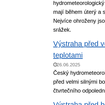
hydrometeorologický 
mají během úterý a s
Nejvíce ohroženy js
srážek.
Výstraha před v
teplotami
26.06.2025
Český hydrometeorol
před velmi silnými bo
čtvrtečního odpoledn
Výstraha před b