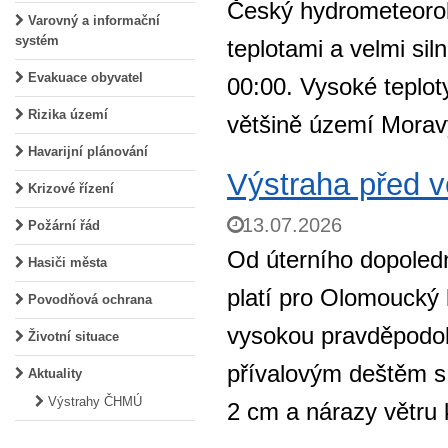
Český hydrometeorol
Varovný a informační
systém
teplotami a velmi si
Evakuace obyvatel
00:00. Vysoké teplot
Rizika území
většině území Morav
Havarijní plánování
Výstraha před v
Krizové řízení
13.07.2026
Požární řád
Od úterního dopoledn
Hasiči města
platí pro Olomoucký 
Povodňová ochrana
vysokou pravděpodob
Životní situace
přívalovým deštěm s
Aktuality
Výstrahy ČHMÚ
2 cm a nárazy větru 