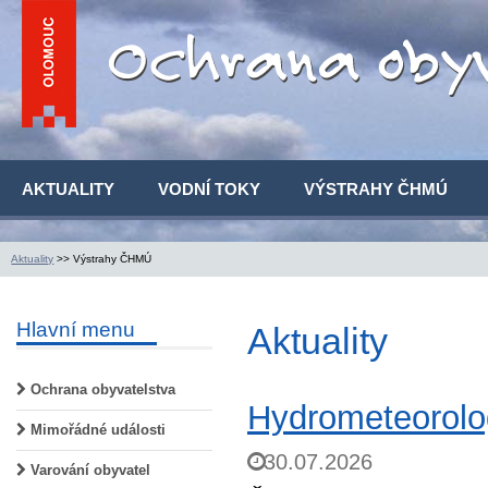
AKTUALITY
VODNÍ TOKY
VÝSTRAHY ČHMÚ
Aktuality
>> Výstrahy ČHMÚ
Hlavní menu
Aktuality
Ochrana obyvatelstva
Hydrometeorolog
Mimořádné události
30.07.2026
Varování obyvatel