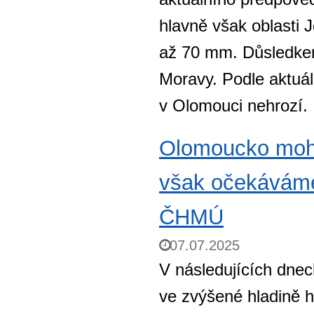
hlavně však oblasti 
až 70 mm. Důsledkem 
Moravy. Podle aktuá
v Olomouci nehrozí.
Olomoucko mohou
však očekáváme 
ČHMÚ
07.07.2025
V následujících dnec
ve zvýšené hladině h