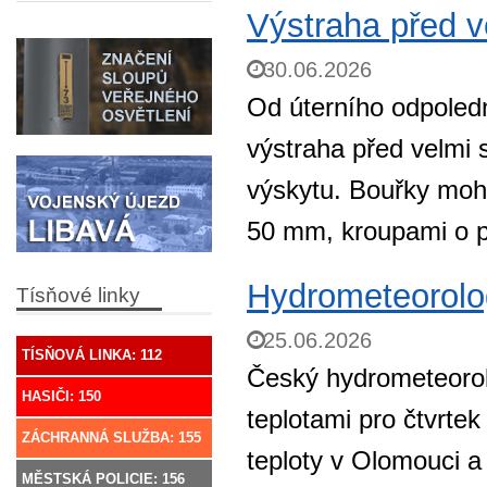
Výstraha před v
30.06.2026
Od úterního odpoledn
výstraha před velmi
výskytu. Bouřky moh
50 mm, kroupami o p
Hydrometeorolog
Tísňové linky
25.06.2026
TÍSŇOVÁ LINKA: 112
Český hydrometeorol
HASIČI: 150
teplotami pro čtvrte
ZÁCHRANNÁ SLUŽBA: 155
teploty v Olomouci a 
MĚSTSKÁ POLICIE: 156