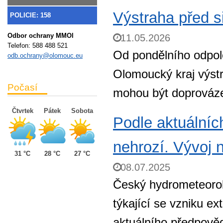
Výstraha před s
POLICIE: 158
Odbor ochrany MMOl
11.05.2026
Telefon:
588 488 521
Od pondělního odpole
odb.ochrany@olomouc.eu
Olomoucký kraj výstr
Počasí
mohou být doprováze
Čtvrtek
Pátek
Sobota
Podle aktuální
nehrozí. Vývoj 
31 °C
28 °C
27 °C
08.07.2025
Český hydrometeorolo
týkající se vzniku e
aktuálního předpově