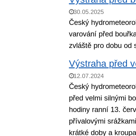
30.05.2025
Český hydrometeorol
varování před bouřka
zvláště pro dobu od 
Výstraha před v
12.07.2024
Český hydrometeorol
před velmi silnými b
hodiny ranní 13. če
přívalovými srážka
krátké doby a kroup