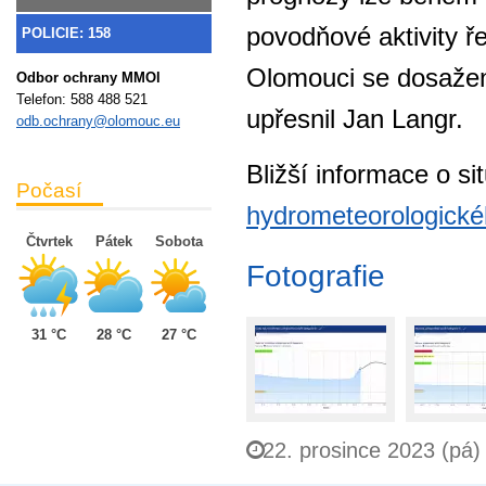
povodňové aktivity ř
POLICIE: 158
Olomouci se dosažen
Odbor ochrany MMOl
Telefon:
588 488 521
upřesnil Jan Langr.
odb.ochrany@olomouc.eu
Bližší informace o s
Počasí
hydrometeorologické
Čtvrtek
Pátek
Sobota
Fotografie
31 °C
28 °C
27 °C
22. prosince 2023 (pá)