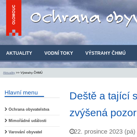
AKTUALITY
VODNÍ TOKY
VÝSTRAHY ČHMÚ
Aktuality
>> Výstrahy ČHMÚ
Hlavní menu
Deště a tající 
zvýšená pozorn
Ochrana obyvatelstva
Mimořádné události
22. prosince 2023 (pá)
Varování obyvatel