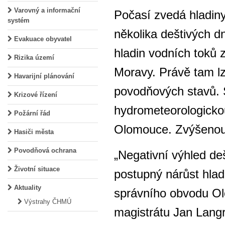
Varovný a informační
Počasí zvedá hladiny
systém
několika deštivých d
Evakuace obyvatel
hladin vodních toků 
Rizika území
Moravy. Právě tam lz
Havarijní plánování
povodňových stavů. S
Krizové řízení
hydrometeorologicko
Požární řád
Olomouce. Zvýšenou 
Hasiči města
Povodňová ochrana
„Negativní výhled de
Životní situace
postupný nárůst hlad
Aktuality
správního obvodu Ol
Výstrahy ČHMÚ
magistrátu Jan Lang