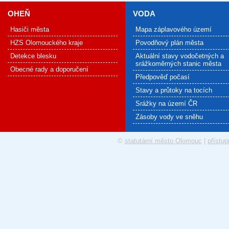
OHEŇ
VODA
Hasiči města
Mapa záplavového území
HZS Olomouckého kraje
Povodňový plán města
Detekce blesku
Aktuální stavy vodočetných a
srážkoměrných stanic města
Obecné rady a doporučení
Předpověď počasí
Stavy a průtoky na tocích
Srážky na území ČR
Zásoby vody ve sněhu
©
statutární město Olomouc
|
přístup