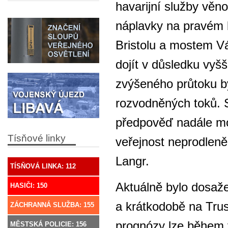
havarijní služby věn
náplavky na pravém
Bristolu a mostem V
dojít v důsledku vyšš
zvýšeného průtoku by 
rozvodněných toků. S
předpověď nadále mo
Tísňové linky
veřejnost neprodleně
Langr.
TÍSŇOVÁ LINKA: 112
Aktuálně bylo dosaže
HASIČI: 150
a krátkodobě na Trus
ZÁCHRANNÁ SLUŽBA: 155
prognózy lze během 
MĚSTSKÁ POLICIE: 156