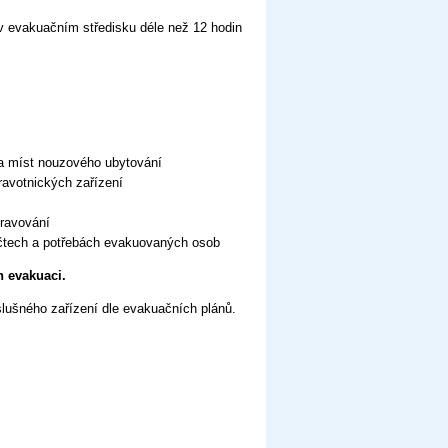
 v evakuačním středisku déle než 12 hodin
 a míst nouzového ubytování
avotnických zařízení
ravování
očtech a potřebách evakuovaných osob
h evakuaci.
íslušného zařízení dle evakuačních plánů.