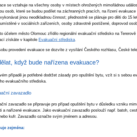
ce se vztahuje na všechny osoby v místech ohrožených mimořádnou událos
ou osob, které se budou podílet na záchranných pracích, na řízení evakuace
vykonávat jinou neodkladnou činnost; přednostně se plánuje pro děti do 15 le
umístěné v sociálních zařízeních, osoby zdravotně postižené, doprovod os
to účelem město Olomouc zřídilo regionální evakuační středisko na Tererově
ací získáte v kapitole
Evakuační střediska
.
obu provedení evakuace se dozvíte z vysílání Českého rozhlasu, České tele
ělat, když bude nařízena evakuace?
vém případě je potřebné dodržet zásady pro opuštění bytu, vzít si s sebou e
ho evakuačního střediska.
ační zavazadlo
ční zavazadlo se připravuje pro případ opuštění bytu v důsledku vzniku mi
ti a nařízené evakuace. Jako evakuační zavazadlo poslouží např. batoh, ces
nebo kufr. Zavazadlo označte svým jménem a adresou.
uje zejména: