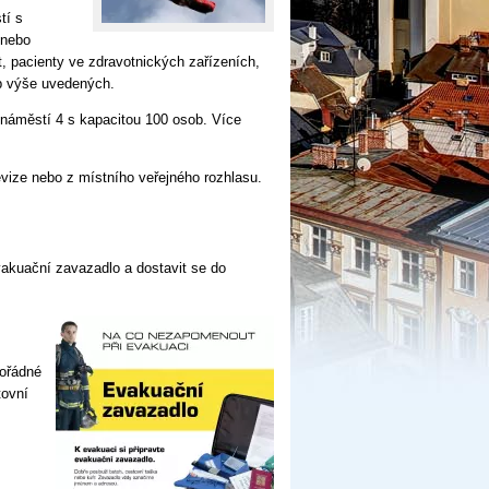
tí s
 nebo
t, pacienty ve zdravotnických zařízeních,
ob výše uvedených.
 náměstí 4 s kapacitou 100 osob. Více
vize nebo z místního veřejného rozhlasu.
vakuační zavazadlo a dostavit se do
mořádné
tovní