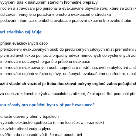
vytýčení tras k nástupním stanicím hromadné přepravy
nocleh a stravování pro personál a evakuované obyvatelstvo, které se zdrží
udržování veřejného pořádku v prostoru evakuačního střediska
podávání informací o průběhu evakuace pracovní skupině krizového štábu
ací středisko zajišťuje:
příjem evakuovaných osob
přerozdělení evakuovaných osob do předurčených cílových míst přemístění
první zdravotnickou pomoc a případný odvoz nemocných do vyčleněných zdr
informování dotčených orgánů o průběhu evakuace
informování evakuovaných osob, zejména o místě nouzového ubytování a st
informování orgánů veřejné správy, dotčených evakuačními opatřeními, o p
užití vlastních vozidel je třeba dodržovat pokyny orgánů zabezpečujícíc
vu osob ze zdravotnických a sociálních zařízení, škol apod. řídí personál př
sou zásady pro opuštění bytu v případě evakuace?
uhaste otevřený oheň v topidlech
vypněte elektrické spotřebiče (mimo ledniček a mrazniček)
uzavřete přívod vody a plynu
ověřte, zda i sousedé vědí, že mají opustit byt