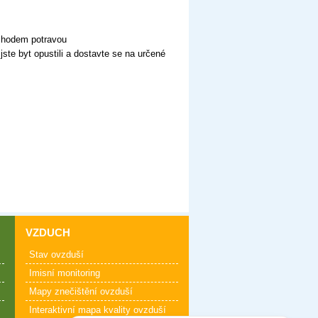
dchodem potravou
te byt opustili a dostavte se na určené
VZDUCH
Stav ovzduší
Imisní monitoring
Mapy znečištění ovzduší
Interaktivní mapa kvality ovzduší