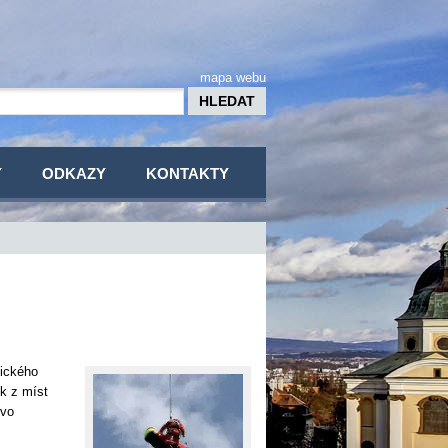
mapa webu
Y
ODKAZY
KONTAKTY
nického
ek z míst
tvo