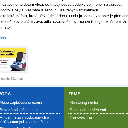
nezapomeňte dětem vložit do kapsy oděvu cedulku se jménem a adresou
kočky a psy si vezměte s sebou v uzavřených schránkách
exotická zvířata, která přežijí delší dobu, nechejte doma, zásobte je před o
vezměte evakuační zavazadlo, uzamkněte byt, na dveře dejte oznámení, že js
místo
afie
stopadu 2014 (st)
VODA
ZEMĚ
Mapa záplavového území
Monitoring sucha
Povodňový plán města
Stav podzemních vod
Aktuální stavy vodočetných a
Plánovač tras
srážkoměrných stanic města