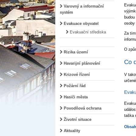
Evakua
Varovný a informační
výjimk
systém
budou 
osoby 
Evakuace obyvatel
Evakuační střediska
Za tím
inform
O způs
Rizika území
Co d
Havarijní plánování
Krizové řízení
V tako
určené
Požární řád
Evaku
Hasiči města
Evakua
Povodňová ochrana
událos
taška 
Životní situace
Obsah
Aktuality