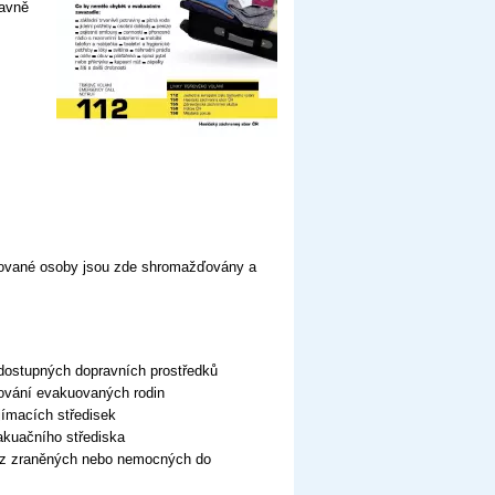
lavně
uované osoby jsou zde shromažďovány a
 dostupných dopravních prostředků
ování evakuovaných rodin
jímacích středisek
akuačního střediska
voz zraněných nebo nemocných do