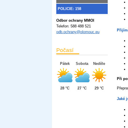
POLICIE: 158
Odbor ochrany MMOl
Telefon:
588 488 521
Přijím
odb.ochrany@olomouc.eu
Počasí
Pátek
Sobota
Neděle
Při po
28 °C
27 °C
29 °C
Přepra
Jaké j