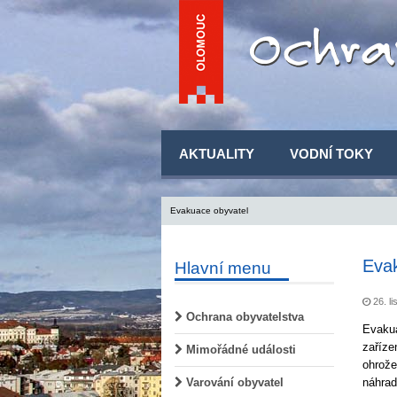
AKTUALITY
VODNÍ TOKY
Evakuace obyvatel
Evak
Hlavní menu
26. li
Ochrana obyvatelstva
Evakua
zaříze
Mimořádné události
ohrože
Varování obyvatel
náhrad