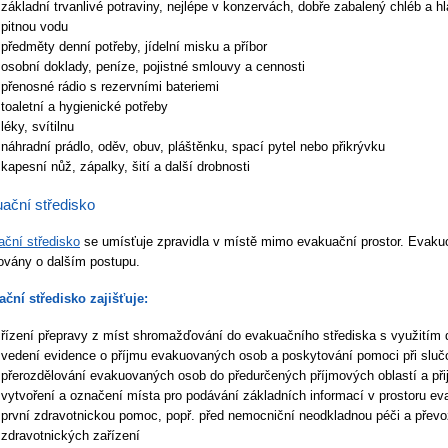
základní trvanlivé potraviny, nejlépe v konzervách, dobře zabalený chléb a h
pitnou vodu
předměty denní potřeby, jídelní misku a příbor
osobní doklady, peníze, pojistné smlouvy a cennosti
přenosné rádio s rezervními bateriemi
toaletní a hygienické potřeby
léky, svítilnu
náhradní prádlo, oděv, obuv, pláštěnku, spací pytel nebo přikrývku
kapesní nůž, zápalky, šití a další drobnosti
ační středisko
ční středisko
se umísťuje zpravidla v místě mimo evakuační prostor. Evak
ovány o dalším postupu.
ční středisko zajišťuje:
řízení přepravy z míst shromažďování do evakuačního střediska s využitím
vedení evidence o příjmu evakuovaných osob a poskytování pomoci při sluč
přerozdělování evakuovaných osob do předurčených příjmových oblastí a při
vytvoření a označení místa pro podávání základních informací v prostoru ev
první zdravotnickou pomoc, popř. před nemocniční neodkladnou péči a pře
zdravotnických zařízení