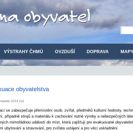
VÝSTRAHY ČHMÚ
OVZDUŠÍ
DOPRAVA
MAP
uace obyvatelstva
stopadu 2014 (st)
cí se zabezpečuje přemístění osob, zvířat, předmětů kulturní hodnoty, tech
ní, případně strojů a materiálu k zachování nutné výroby a nebezpečných lát
ných mimořádnou událostí do míst, která zajišťují pro evakuované obyvatels
ní ubytování a stravování, pro zvířata ustájení a pro věci uskladnění.