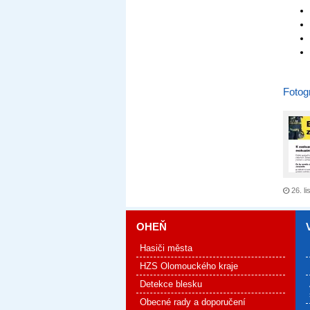
Fotogr
26. li
OHEŇ
Hasiči města
HZS Olomouckého kraje
Detekce blesku
Obecné rady a doporučení