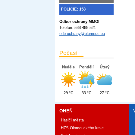
POLICIE: 158
Odbor ochrany MMOl
Telefon:
588 488 521
odb.ochrany@olomouc.eu
Počasí
Neděle
Pondělí
Úterý
29 °C
33 °C
27 °C
OHEŇ
Hasiči města
HZS Olomouckého kraje