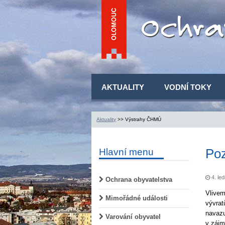
AKTUALITY
VODNÍ TOKY
Aktuality
>> Výstrahy ČHMÚ
Po
Hlavní menu
4. led
Ochrana obyvatelstva
Vlivem
Mimořádné události
vývrat
navazu
Varování obyvatel
v zájm