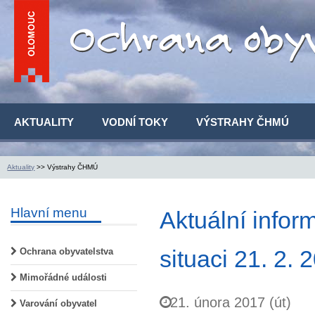
AKTUALITY
VODNÍ TOKY
VÝSTRAHY ČHMÚ
Aktuality
>> Výstrahy ČHMÚ
Hlavní menu
Aktuální infor
situaci 21. 2. 
Ochrana obyvatelstva
Mimořádné události
21. února 2017 (út)
Varování obyvatel