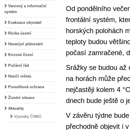
Varovný a informační
Od pondělního večer
systém
frontální systém, kte
Evakuace obyvatel
horských polohách mů
Rizika území
teploty budou většin
Havarijní plánování
počasí zamračené, de
Krizové řízení
Požární řád
Srážky se budou až 
Hasiči města
na horách může přech
Povodňová ochrana
nejčastěji kolem 4 °C
Životní situace
dnech bude ještě o j
Aktuality
V závěru týdne bude
Výstrahy ČHMÚ
přechodně objevit i 