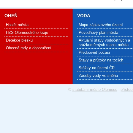
OHEŇ
VODA
Hasiči města
Mapa záplavového území
HZS Olomouckého kraje
Povodňový plán města
Detekce blesku
Aktuální stavy vodočetných a
srážkoměrných stanic města
Obecné rady a doporučení
Předpověď počasí
Stavy a průtoky na tocích
Srážky na území ČR
Zásoby vody ve sněhu
©
statutární město Olomouc
|
přístup