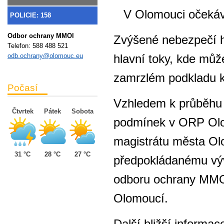
V Olomouci očekáv
POLICIE: 158
Odbor ochrany MMOl
Zvýšené nebezpečí h
Telefon:
588 488 521
hlavní toky, kde mů
odb.ochrany@olomouc.eu
zamrzlém podkladu k
Počasí
Vzhledem k průběhu 
Čtvrtek
Pátek
Sobota
podmínek v ORP Olom
magistrátu města O
31 °C
28 °C
27 °C
předpokládanému výv
odboru ochrany MMOl 
Olomoucí.
Další bližší informa