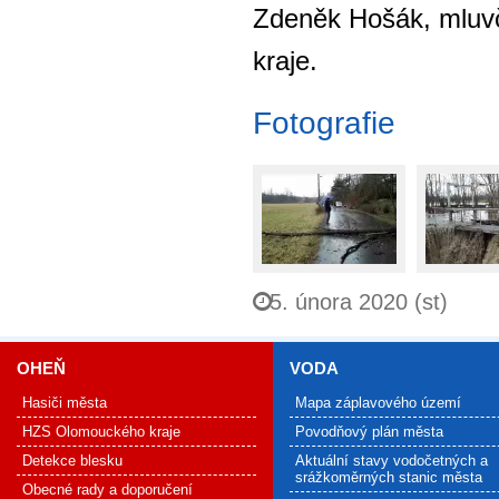
Zdeněk Hošák, mluv
kraje.
Fotografie
5. února 2020 (st)
OHEŇ
VODA
Hasiči města
Mapa záplavového území
HZS Olomouckého kraje
Povodňový plán města
Detekce blesku
Aktuální stavy vodočetných a
srážkoměrných stanic města
Obecné rady a doporučení