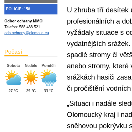
U zhruba tří desítek
POLICIE: 158
profesionálních a do
Odbor ochrany MMOl
Telefon:
588 488 521
vyžádaly situace s o
odb.ochrany@olomouc.eu
vydatnějších srážek. 
Počasí
spadlé stromy či vět
anebo stromy, které
Sobota
Neděle
Pondělí
srážkách hasiči zasa
či pročištění vodních
27 °C
29 °C
33 °C
„Situaci i nadále sl
Olomoucký kraj i nadá
sněhovou pokrývku s