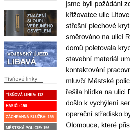
jsme byli požádáni z
křižovatce ulic Litov
střešní plechové kry
směrováno na ulici 
domů poletovala kry
stavební materiál um
kontaktování pracovní
Tísňové linky
mluvčí Městské poli
řešila hlídka na uli
TÍSŇOVÁ LINKA: 112
došlo k vychýlení se
HASIČI: 150
operační středisko 
ZÁCHRANNÁ SLUŽBA: 155
Olomouce, které přis
MĚSTSKÁ POLICIE: 156