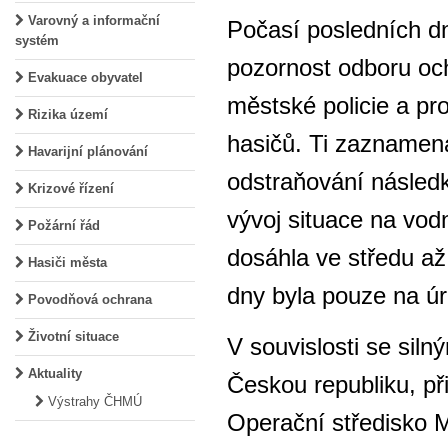
Varovný a informační
Počasí posledních d
systém
pozornost odboru oc
Evakuace obyvatel
městské policie a pr
Rizika území
hasičů. Ti zaznamenal
Havarijní plánování
odstraňování následk
Krizové řízení
vývoj situace na vod
Požární řád
dosáhla ve středu až
Hasiči města
dny byla pouze na úr
Povodňová ochrana
Životní situace
V souvislosti se sil
Aktuality
Českou republiku, př
Výstrahy ČHMÚ
Operační středisko 