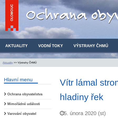
AKTUALITY
VODNÍ TOKY
VÝSTRAHY ČHMÚ
Aktuality
>> Výstrahy ČHMÚ
Hlavní menu
Vítr lámal str
hladiny řek
Ochrana obyvatelstva
Mimořádné události
5. února 2020 (st)
Varování obyvatel