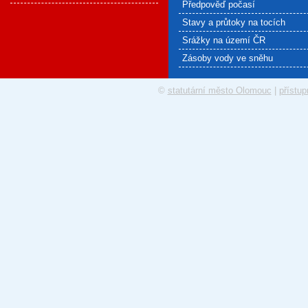
Předpověď počasí
Stavy a průtoky na tocích
Srážky na území ČR
Zásoby vody ve sněhu
©
statutární město Olomouc
|
přístup