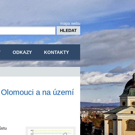
mapa webu
Y
ODKAZY
KONTAKTY
 v Olomouci a na území
ůstu