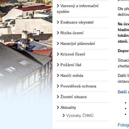
Varovný a informační
Dle př
systém
dešťov
Evakuace obyvatel
Na úz
hladi
Rizika území
lokál
stavů.
Havarijní plánování
Doporu
Krizové řízení
Situac
Požární řád
zhorše
Další 
Hasiči města
ústav
Povodňová ochrana
Další 
Životní situace
Aktuality
Výstrahy ČHMÚ
Fotogr