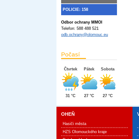
POLICIE: 158
Odbor ochrany MMOl
Telefon:
588 488 521
odb.ochrany@olomouc.eu
Počasí
Čtvrtek
Pátek
Sobota
31 °C
27 °C
27 °C
OHEŇ
Hasiči města
HZS Olomouckého kraje