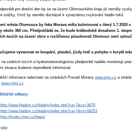
edpovědi pro dnešní den by se na území Olomouckého kraje již neměly vysky
é srážky, čímž by nemělo docházet k výraznému zvyšování hladin toků.
emí města Olomouce by řeka Morava měla kulminovat v úterý 1.7.2020 s
ny okolo 360 cm. Předpokládá se, že bude krátkodobě dosaženo 1. stupn
ních tocích na území obce s rozšířenou působností Olomouc není vylo
čujeme vyvarovat se koupání, plavání, jízdy lodí a pohybu v korytě tok
i na vodních tocích a hydrometeorologickou předpověď nadále monitorují pr
ní situace budeme neprodleně informovat.
bližší informace naleznete na stránkách Povodí Moravy
www.pmo.cz
a stránk
u
www.chmi.cz
důležité odkazy:
http://www.hladiny.cz/hladiny/index.php?ca=7&cs=3670
http://www.hladiny.cz/hladiny/index.php?ca=7&cs=59253
http://hydro.chmi.cz/hpps/
afie