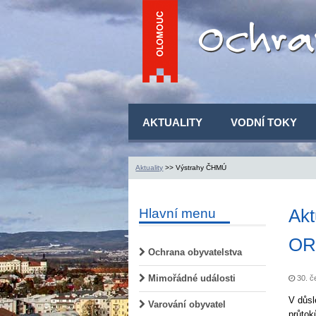
AKTUALITY
VODNÍ TOKY
Aktuality
>> Výstrahy ČHMÚ
Akt
Hlavní menu
OR
Ochrana obyvatelstva
Mimořádné události
30. č
V důsl
Varování obyvatel
průtok