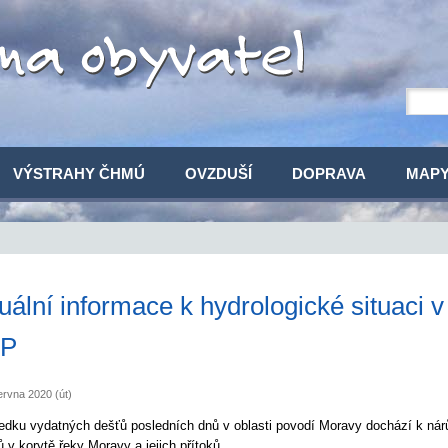
VÝSTRAHY ČHMÚ
OVZDUŠÍ
DOPRAVA
MAP
uální informace k hydrologické situaci
P
ervna 2020 (út)
edku vydatných dešťů posledních dnů v oblasti povodí Moravy dochází k nár
ů v korytě řeky Moravy a jejich přítoků.