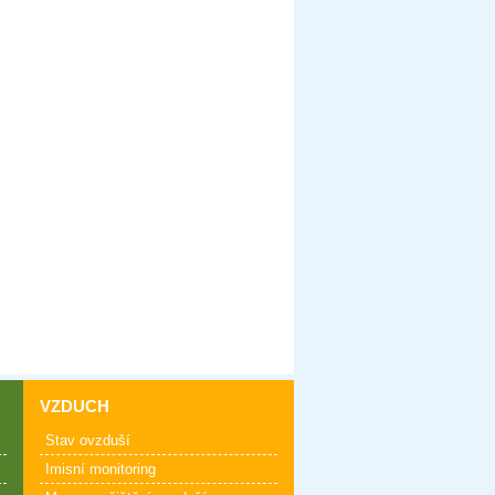
VZDUCH
Stav ovzduší
Imisní monitoring