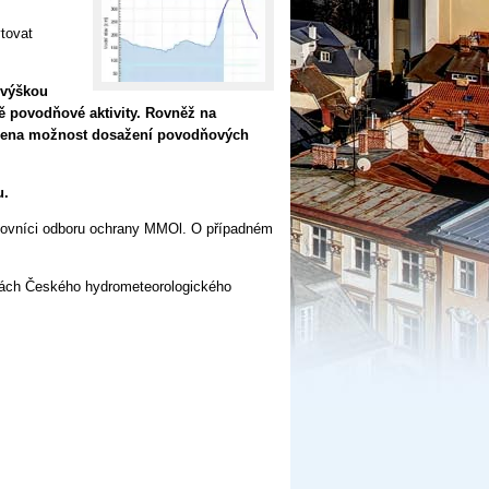
tovat
 výškou
ě povodňové aktivity. Rovněž na
učena možnost dosažení povodňových
u.
acovníci odboru ochrany MMOl. O případném
ách Českého hydrometeorologického