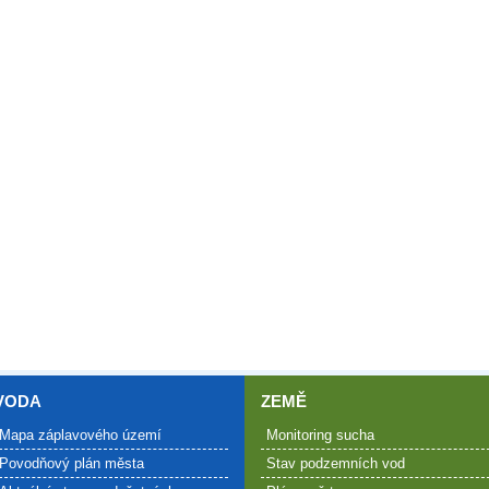
VODA
ZEMĚ
Mapa záplavového území
Monitoring sucha
Povodňový plán města
Stav podzemních vod