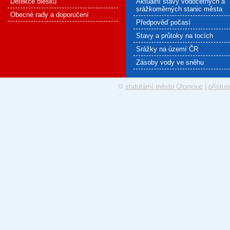
Detekce blesku
Aktuální stavy vodočetných a
srážkoměrných stanic města
Obecné rady a doporučení
Předpověď počasí
Stavy a průtoky na tocích
Srážky na území ČR
Zásoby vody ve sněhu
©
statutární město Olomouc
|
přístup