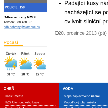
Padající kusy ná
POLICIE: 158
nacházející se 
Odbor ochrany MMOl
ovlivnit silniční p
Telefon:
588 488 521
odb.ochrany@olomouc.eu
20. prosince 2013 (pá)
Počasí
Čtvrtek
Pátek
Sobota
31 °C
28 °C
27 °C
OHEŇ
VODA
Hasiči města
Mapa záplavového území
HZS Olomouckého kraje
Povodňový plán města