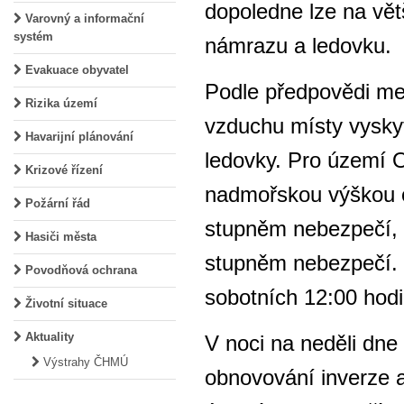
dopoledne lze na vě
Varovný a informační
systém
námrazu a ledovku.
Evakuace obyvatel
Podle předpovědi me
Rizika území
vzduchu místy vysky
Havarijní plánování
ledovky. Pro území O
Krizové řízení
nadmořskou výškou 
Požární řád
stupněm nebezpečí, 
Hasiči města
stupněm nebezpečí. 
Povodňová ochrana
sobotních 12:00 hodi
Životní situace
Aktuality
V noci na neděli dne
Výstrahy ČHMÚ
obnovování inverze a