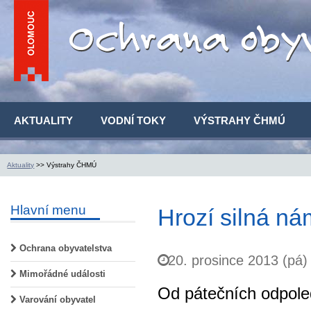
AKTUALITY
VODNÍ TOKY
VÝSTRAHY ČHMÚ
Aktuality
>> Výstrahy ČHMÚ
Hlavní menu
Hrozí silná ná
Ochrana obyvatelstva
20. prosince 2013 (pá)
Mimořádné události
Od pátečních odpole
Varování obyvatel