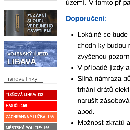
území. V tomto příp
Doporučení:
Lokálně se bude 
chodníky budou mí
zvýšenou pozorn
V případě jízdy 
Silná námraza pů
Tísňové linky
trhání drátů ele
TÍSŇOVÁ LINKA: 112
narušit zásobován
HASIČI: 150
apod.
ZÁCHRANNÁ SLUŽBA: 155
Možnost zkratů a
MĚSTSKÁ POLICIE: 156