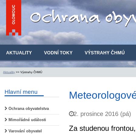
AKTUALITY
VODNÍ TOKY
VÝSTRAHY ČHMÚ
Aktuality
>> Výstrahy ČHMÚ
Hlavní menu
Meteorologové
Ochrana obyvatelstva
2. prosince 2016 (pá)
Mimořádné události
Za studenou frontou,
Varování obyvatel