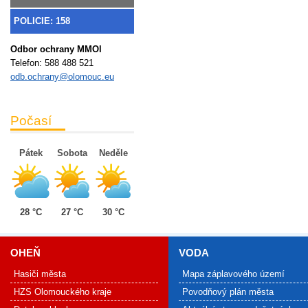
POLICIE: 158
Odbor ochrany MMOl
Telefon:
588 488 521
odb.ochrany@olomouc.eu
Počasí
Pátek
Sobota
Neděle
28 °C
27 °C
30 °C
OHEŇ
VODA
Hasiči města
Mapa záplavového území
HZS Olomouckého kraje
Povodňový plán města