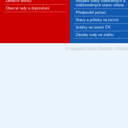
Detekce blesku
Aktuální stavy vodočetných a
srážkoměrných stanic města
Obecné rady a doporučení
Předpověď počasí
Stavy a průtoky na tocích
Srážky na území ČR
Zásoby vody ve sněhu
©
statutární město Olomouc
|
přístup