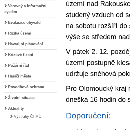
území nad Rakousko
Varovný a informační
systém
studený vzduch od s
Evakuace obyvatel
na sobotu rozšíří do
Rizika území
výše se středem nad 
Havarijní plánování
V pátek 2. 12. pozdě
Krizové řízení
území postupně kles
Požární řád
udržuje sněhová pokr
Hasiči města
Pro Olomoucký kraj 
Povodňová ochrana
dneška 16 hodin do s
Životní situace
Aktuality
Doporučení:
Výstrahy ČHMÚ