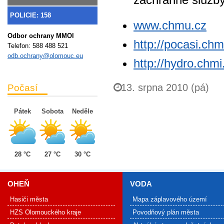
POLICIE: 158
www.chmu.cz
Odbor ochrany MMOl
http://pocasi.chm
Telefon:
588 488 521
odb.ochrany@olomouc.eu
http://hydro.chmi
13. srpna 2010 (pá)
Počasí
Pátek
Sobota
Neděle
28 °C
27 °C
30 °C
OHEŇ
VODA
Hasiči města
Mapa záplavového území
HZS Olomouckého kraje
Povodňový plán města