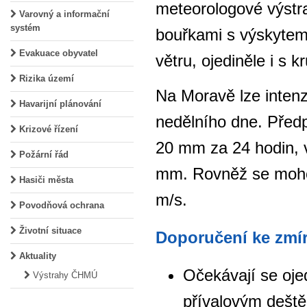
meteorologové výstra
Varovný a informační
systém
bouřkami s výskytem
Evakuace obyvatel
větru, ojediněle i s k
Rizika území
Na Moravě lze intenz
Havarijní plánování
nedělního dne. Před
Krizové řízení
20 mm za 24 hodin, 
Požární řád
mm. Rovněž se mohou
Hasiči města
m/s.
Povodňová ochrana
Životní situace
Doporučení ke zmír
Aktuality
Očekávají se oje
Výstrahy ČHMÚ
přívalovým dešt