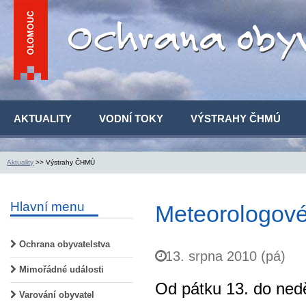
AKTUALITY
VODNÍ TOKY
VÝSTRAHY ČHMÚ
Aktuality
>> Výstrahy ČHMÚ
Hlavní menu
Meteorologové
Ochrana obyvatelstva
13. srpna 2010 (pá)
Mimořádné události
Od pátku 13. do nedě
Varování obyvatel