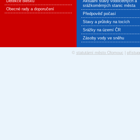
Detekce blesku
Aktuální stavy vodočetných a
srážkoměrných stanic města
Obecné rady a doporučení
Předpověď počasí
Stavy a průtoky na tocích
Srážky na území ČR
Zásoby vody ve sněhu
©
statutární město Olomouc
|
přístup