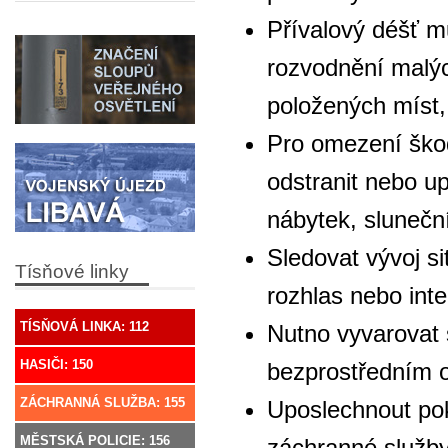
Přívalový déšť m
rozvodnění malýc
položených míst,
Pro omezení škod
odstranit nebo u
nábytek, slunečn
Sledovat vývoj si
Tísňové linky
rozhlas nebo int
TÍSŇOVÁ LINKA: 112
Nutno vyvarovat s
HASIČI: 150
bezprostředním ok
ZÁCHRANNÁ SLUŽBA: 155
Uposlechnout pok
MĚSTSKÁ POLICIE: 156
záchranné služby