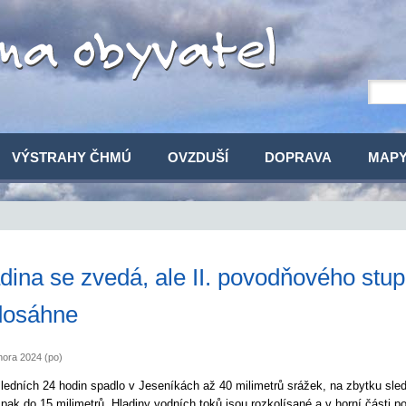
VÝSTRAHY ČHMÚ
OVZDUŠÍ
DOPRAVA
MAP
dina se zvedá, ale II. povodňového stu
dosáhne
nora 2024 (po)
ledních 24 hodin spadlo v Jeseníkách až 40 milimetrů srážek, na zbytku sl
pak do 15 milimetrů. Hladiny vodních toků jsou rozkolísané a v horní části p