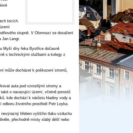
ňové
ech tocích.
 území
odňového stupně. V Olomouci se dosažení
a Jan Langr.
u Myší díry řeka Bystřice dočasně
ečně s technickými službami a kolegy z
čení může docházet k poškození stromů,
kovat auta pod vzrostlými stromy a
le také o navazující území, včetně porostů
ků, kde dochází k nárůstu hladiny vody a
odboru životního prostředí Petr Loyka.
t nevýrazný hřeben vyššího tlaku vzduchu
ediněle, přechodně místy slabý déšť nebo