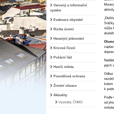
Moravy
Varovný a informační
aktivi
systém
„Dešti
Evakuace obyvatel
Srážky
může b
Rizika území
druhéh
Havarijní plánování
Olomo
zaplav
Krizové řízení
doprav
Požární řád
Nadále
jejich
Hasiči města
Odbor 
Povodňová ochrana
nezdrž
kolem 
Životní situace
k podm
Aktuality
Podle 
Výstrahy ČHMÚ
od jih
mrhole