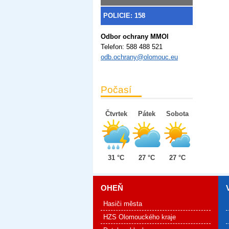
POLICIE: 158
Odbor ochrany MMOl
Telefon:
588 488 521
odb.ochrany@olomouc.eu
Počasí
Čtvrtek
Pátek
Sobota
31 °C
27 °C
27 °C
OHEŇ
Hasiči města
HZS Olomouckého kraje