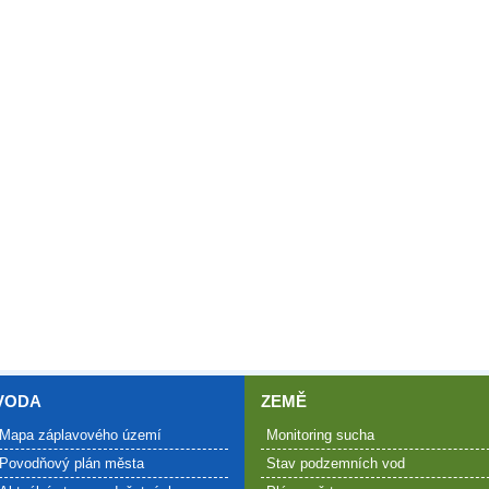
VODA
ZEMĚ
Mapa záplavového území
Monitoring sucha
Povodňový plán města
Stav podzemních vod