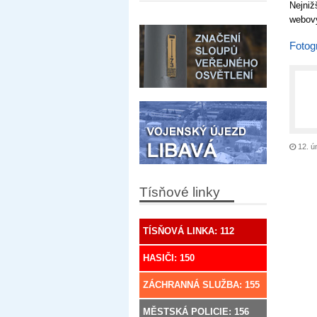
Nejniž
webový
Fotogr
12. ú
Tísňové linky
TÍSŇOVÁ LINKA: 112
HASIČI: 150
ZÁCHRANNÁ SLUŽBA: 155
MĚSTSKÁ POLICIE: 156