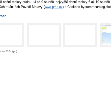
ší noční teploty budou +4 až 0 stupňů, nejvyšší denní teploty 6 až 10 stupňů. 
ch stránkách Povodí Moravy (
www.pmo.cz
) a Českého hydrometeorologické
afie
nora 2024 (po)