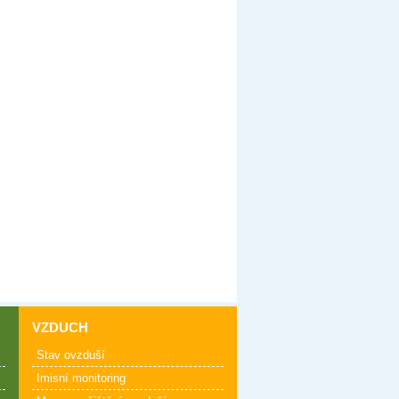
VZDUCH
Stav ovzduší
Imisní monitoring