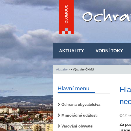
AKTUALITY
VODNÍ TOKY
Aktuality
>> Výstrahy ČHMÚ
Hla
Hlavní menu
ne
Ochrana obyvatelstva
Mimořádné události
12. ú
Za pos
Varování obyvatel
území 