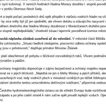
 nyní kulminují. V ranních hodinách hladina Moravy dosáhla I. stupně povod
ty v profilu Olomouc-Nové Sady.
vé a teplé počasí posledních dnů opět přispělo k nárůstu vodních hladin na vš
 by sice měly být již jen ojedinělé, ale vlivem dotoku a stávajícího nasycení
ěhem dnešního dne hladina Moravy dosáhnout v Moravičanech druhého pov
o stupně nepředpokládá,“ zhodnotil situaci tajemník povodňové komise měst
ucká náplavka zůstává uzavřená až do odvolání.
V městské části Bělidla 
ila cyklostezku. „Situaci bedlivě sledujeme, pracovníci odboru ochrany spol
y jsou v pohotovosti,“ doplňuje primátor Miroslav Žbánek.
 platí obezřetnost při pohybu v blízkosti rozvodněných toků. Vlivem podmá
 vývratům a pádům.
ochrany magistrátu doporučuje v zájmu bezpečnosti a ochrany majetku nepar
ovat se v jejich blízkosti. „Nejedná se jen o břehy Moravy a jejich přítoků, a
uzavřených vod, tedy vodních ploch v minulosti vzniklých po těžbě štěrkopís
áčení okolního terénu umocněnému dešťovými srážkami," připomíná vedoucí 
Českého hydrometeorologického ústavu se do střední Evropy bude rozšiřova
ozápadu a po jeho zadní straně k nám začne opět proudit teplejší vzduch. Oj
ní.