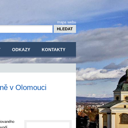
mapa webu
Y
ODKAZY
KONTAKTY
pně v Olomouci
edovaného
ovodí