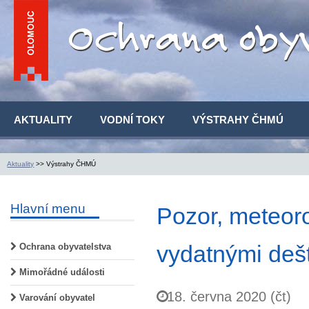
AKTUALITY
VODNÍ TOKY
VÝSTRAHY ČHMÚ
Aktuality
>> Výstrahy ČHMÚ
Hlavní menu
Pozor, meteor
vydatnými dešt
Ochrana obyvatelstva
Mimořádné události
18. června 2020 (čt)
Varování obyvatel