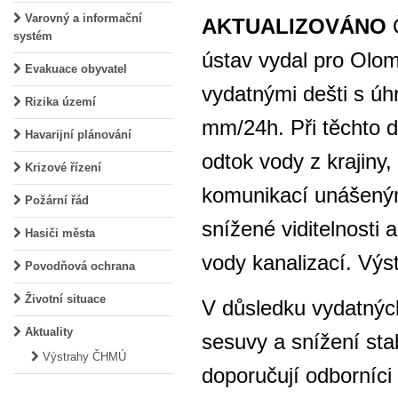
Varovný a informační
AKTUALIZOVÁNO
systém
ústav vydal pro Olom
Evakuace obyvatel
vydatnými dešti s ú
Rizika území
mm/24h. Při těchto 
Havarijní plánování
odtok vody z krajiny
Krizové řízení
komunikací unášeným
Požární řád
snížené viditelnosti
Hasiči města
vody kanalizací. Výs
Povodňová ochrana
Životní situace
V důsledku vydatnýc
Aktuality
sesuvy a snížení sta
Výstrahy ČHMÚ
doporučují odborníci 