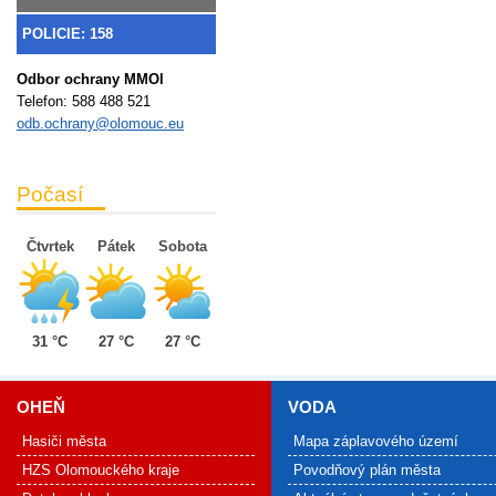
POLICIE: 158
Odbor ochrany MMOl
Telefon:
588 488 521
odb.ochrany@olomouc.eu
Počasí
Čtvrtek
Pátek
Sobota
31 °C
27 °C
27 °C
OHEŇ
VODA
Hasiči města
Mapa záplavového území
HZS Olomouckého kraje
Povodňový plán města