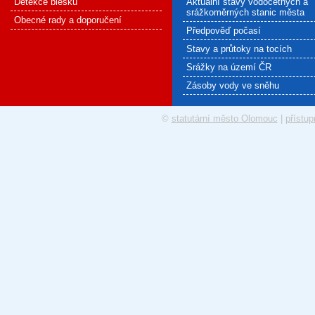
Detekce blesku
Aktuální stavy vodočetných a
srážkoměrných stanic města
Obecné rady a doporučení
Předpověď počasí
Stavy a průtoky na tocích
Srážky na území ČR
Zásoby vody ve sněhu
©
statutární město Olomouc
|
přístup