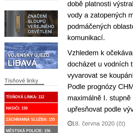
době platnosti výstr
vody a zatopených m
podmáčených oblaste
komunikací.
Vzhledem k očekáva
docházet u vodních 
vyvarovat se koupání,
Tísňové linky
Podle prognózy CHM
maximálně I. stupně 
TÍSŇOVÁ LINKA: 112
upřesňovat podle výv
HASIČI: 150
ZÁCHRANNÁ SLUŽBA: 155
18. června 2020 (čt)
MĚSTSKÁ POLICIE: 156