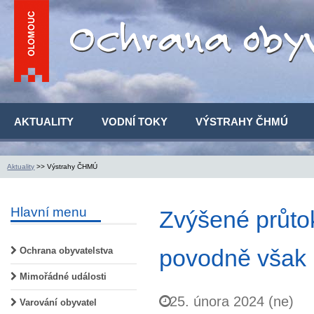
AKTUALITY
VODNÍ TOKY
VÝSTRAHY ČHMÚ
Aktuality
>> Výstrahy ČHMÚ
Hlavní menu
Zvýšené průto
povodně však 
Ochrana obyvatelstva
Mimořádné události
25. února 2024 (ne)
Varování obyvatel