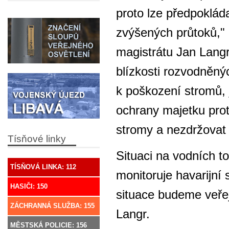
proto lze předpoklád
zvýšených průtoků," 
magistrátu Jan Langr
blízkosti rozvodněn
k poškození stromů,
ochrany majetku prot
stromy a nezdržovat s
Tísňové linky
Situaci na vodních 
TÍSŇOVÁ LINKA: 112
monitoruje havarijní
HASIČI: 150
situace budeme veřej
ZÁCHRANNÁ SLUŽBA: 155
Langr.
MĚSTSKÁ POLICIE: 156