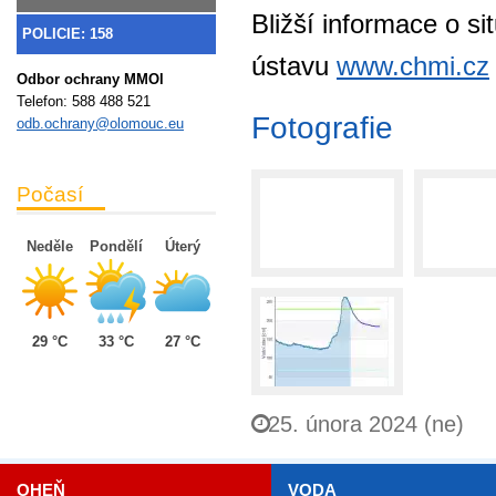
Bližší informace o 
POLICIE: 158
ústavu
www.chmi.cz
Odbor ochrany MMOl
Telefon:
588 488 521
Fotografie
odb.ochrany@olomouc.eu
Počasí
Neděle
Pondělí
Úterý
29 °C
33 °C
27 °C
25. února 2024 (ne)
OHEŇ
VODA