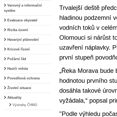
Varovný a informační
Trvalejší deště před
systém
hladinou podzemní vo
Evakuace obyvatel
vodních toků v celé
Rizika území
Olomouci si nárůst 
Havarijní plánování
uzavření náplavky. P
Krizové řízení
první stupeň povodňo
Požární řád
Hasiči města
„Řeka Morava bude 
Povodňová ochrana
hodnotou prvního st
Životní situace
dosáhla takové úrovn
Aktuality
vyžádala,“ popsal pr
Výstrahy ČHMÚ
"Podle výhledu počas