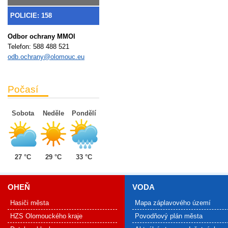
POLICIE: 158
Odbor ochrany MMOl
Telefon:
588 488 521
odb.ochrany@olomouc.eu
Počasí
Sobota
Neděle
Pondělí
27 °C
29 °C
33 °C
OHEŇ
VODA
Hasiči města
Mapa záplavového území
HZS Olomouckého kraje
Povodňový plán města