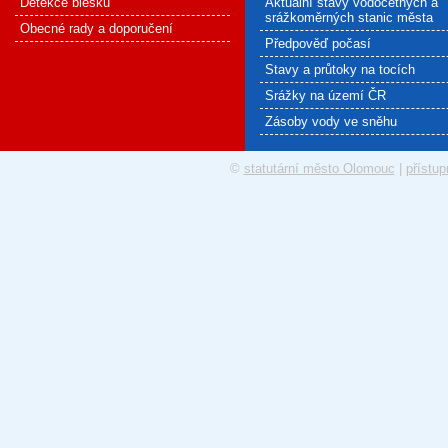
Detekce blesku
Aktuální stavy vodočetných a
srážkoměrných stanic města
Obecné rady a doporučení
Předpověď počasí
Stavy a průtoky na tocích
Srážky na území ČR
Zásoby vody ve sněhu
©
statutární město Olomouc
|
přístup