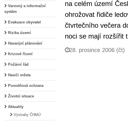
na celém území Česk
Varovný a informační
systém
ohrožovat řidiče led
Evakuace obyvatel
čtvrtečního večera 
Rizika území
noci se mají rozšíři
Havarijní plánování
28. prosince 2006 (čt)
Krizové řízení
Požární řád
Hasiči města
Povodňová ochrana
Životní situace
Aktuality
Výstrahy ČHMÚ