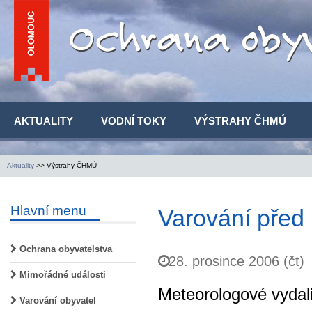
AKTUALITY
VODNÍ TOKY
VÝSTRAHY ČHMÚ
Aktuality
>> Výstrahy ČHMÚ
Hlavní menu
Varování před
Ochrana obyvatelstva
28. prosince 2006 (čt)
Mimořádné události
Meteorologové vydali
Varování obyvatel