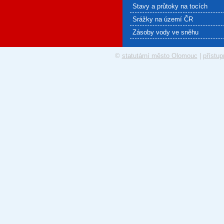
Stavy a průtoky na tocích
Srážky na území ČR
Zásoby vody ve sněhu
©
statutární město Olomouc
|
přístup