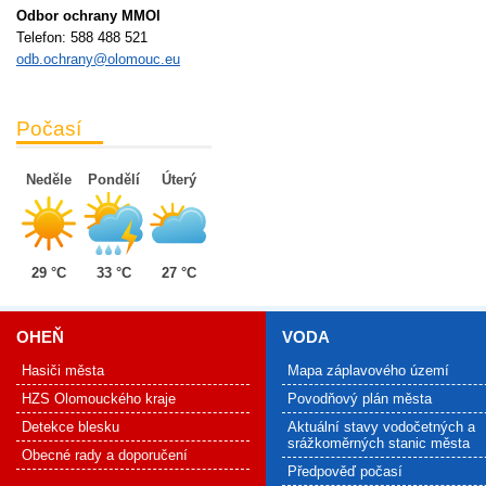
Odbor ochrany MMOl
Telefon:
588 488 521
odb.ochrany@olomouc.eu
Počasí
Neděle
Pondělí
Úterý
29 °C
33 °C
27 °C
OHEŇ
VODA
Hasiči města
Mapa záplavového území
HZS Olomouckého kraje
Povodňový plán města
Detekce blesku
Aktuální stavy vodočetných a
srážkoměrných stanic města
Obecné rady a doporučení
Předpověď počasí