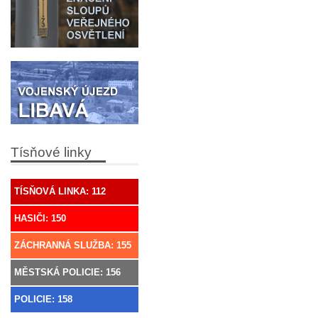
Tísňové linky
TÍSŇOVÁ LINKA: 112
HASIČI: 150
ZÁCHRANNÁ SLUŽBA: 155
MĚSTSKÁ POLICIE: 156
POLICIE: 158