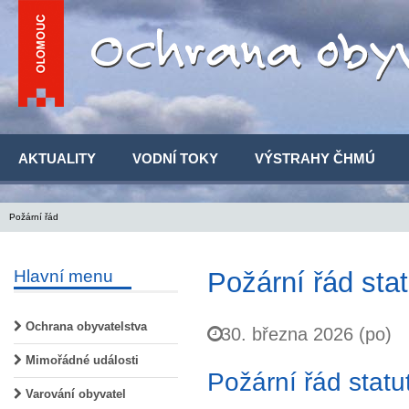
AKTUALITY
VODNÍ TOKY
VÝSTRAHY ČHMÚ
Požární řád
Hlavní menu
Požární řád st
Ochrana obyvatelstva
30. března 2026 (po)
Mimořádné události
Požární řád stat
Varování obyvatel