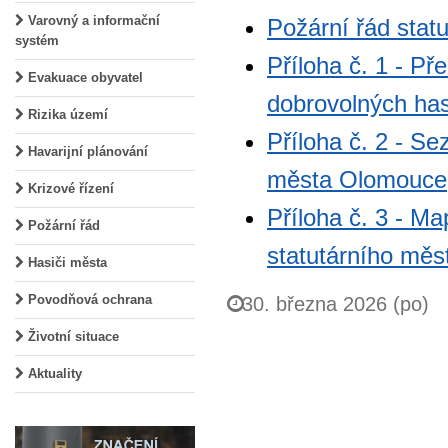
Varovný a informační
Požární řád sta
systém
Příloha č. 1 - Př
Evakuace obyvatel
dobrovolných ha
Rizika území
Příloha č. 2 - S
Havarijní plánování
města Olomouce
Krizové řízení
Příloha č. 3 - M
Požární řád
statutárního mě
Hasiči města
Povodňová ochrana
30. března 2026 (po)
Životní situace
Aktuality