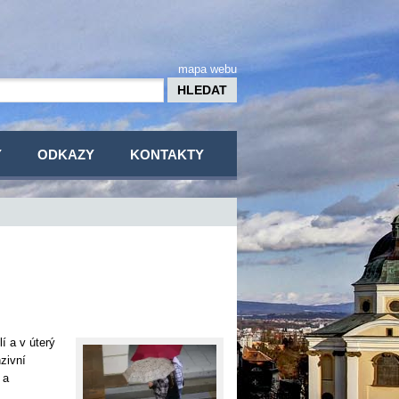
mapa webu
Y
ODKAZY
KONTAKTY
í a v úterý
zivní
 a