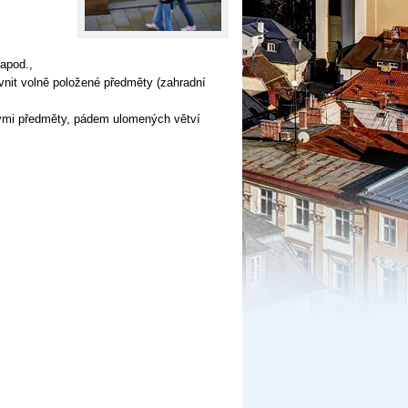
 apod.,
vnit volně položené předměty (zahradní
ými předměty, pádem ulomených větví