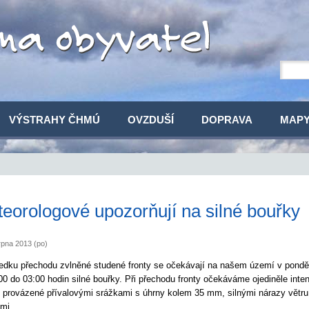
VÝSTRAHY ČHMÚ
OVZDUŠÍ
DOPRAVA
MAP
eorologové upozorňují na silné bouřky
rpna 2013 (po)
edku přechodu zvlněné studené fronty se očekávají na našem území v ponděl
00 do 03:00 hodin silné bouřky. Při přechodu fronty očekáváme ojediněle inten
 provázené přívalovými srážkami s úhrny kolem 35 mm, silnými nárazy větru
mi.