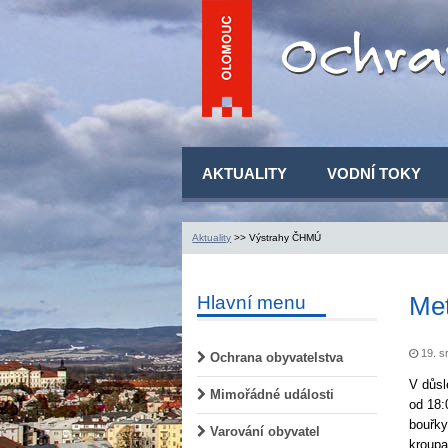
AKTUALITY
VODNÍ TOKY
Aktuality
>> Výstrahy ČHMÚ
Met
Hlavní menu
19. s
Ochrana obyvatelstva
V důsl
Mimořádné události
od 18:
bouřky
Varování obyvatel
kroupa