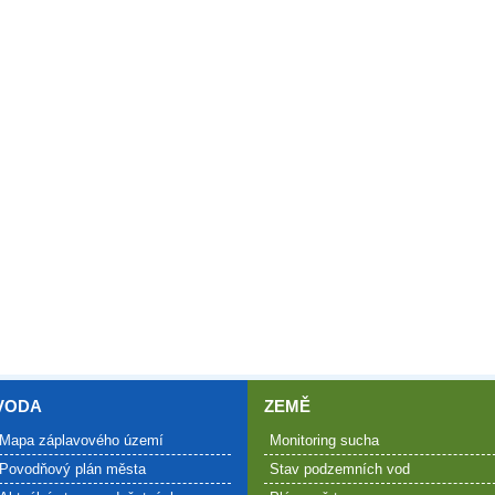
VODA
ZEMĚ
Mapa záplavového území
Monitoring sucha
Povodňový plán města
Stav podzemních vod