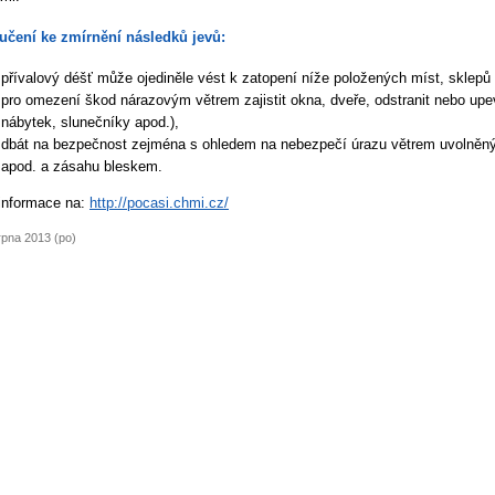
učení ke zmírnění následků jevů:
přívalový déšť může ojediněle vést k zatopení níže položených míst, sklepů
pro omezení škod nárazovým větrem zajistit okna, dveře, odstranit nebo upe
nábytek, slunečníky apod.),
dbát na bezpečnost zejména s ohledem na nebezpečí úrazu větrem uvolněn
apod. a zásahu bleskem.
 informace na:
http://pocasi.chmi.cz/
rpna 2013 (po)