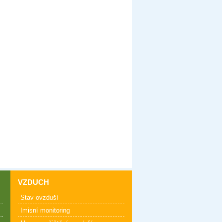
VZDUCH
Stav ovzduší
Imisní monitoring