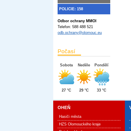
POLICIE: 158
Odbor ochrany MMOl
Telefon:
588 488 521
odb.ochrany@olomouc.eu
Počasí
Sobota
Neděle
Pondělí
27 °C
29 °C
33 °C
OHEŇ
Hasiči města
HZS Olomouckého kraje