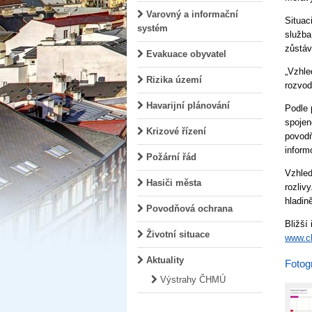
Varovný a informační
Situac
systém
služba
zůstáv
Evakuace obyvatel
„Vzhle
Rizika území
rozvod
Havarijní plánování
Podle 
spojen
Krizové řízení
povodň
informo
Požární řád
Vzhled
Hasiči města
rozliv
hladin
Povodňová ochrana
Bližší
Životní situace
www.c
Aktuality
Fotogr
Výstrahy ČHMÚ