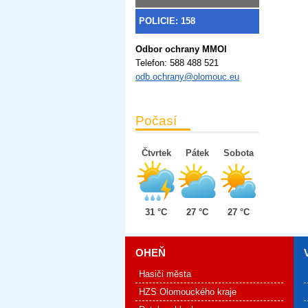
POLICIE: 158
Odbor ochrany MMOl
Telefon:
588 488 521
odb.ochrany@olomouc.eu
Počasí
Čtvrtek
Pátek
Sobota
31 °C
27 °C
27 °C
OHEŇ
Hasiči města
HZS Olomouckého kraje