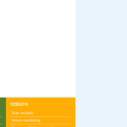
VZDUCH
Stav ovzduší
Imisní monitoring