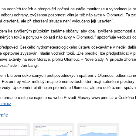
i na vodních tocích a předpověď počasí neustále monitoruje a vyhodnocuje ha
 odboru ochrany, zvýšenou pozornost věnuje též náplavce v Olomouci. Ta za
á otevřená, ale při zhoršení situace není vyloučeno její uzavření.
dem ke zvýšeným průtokům žádáme občany, aby dbali zvýšené pozornosti a op
něných toků a pohybu v oblasti náplavky v Olomouci,“ upozorňuje vedoucí o
předpovědi Českého hydrometeorologického ústavu očekáváme v neděli další
é opětovné zvyšování hladin vodních toků. „Dle predikcí lze předpokládat v 
ové aktivity na řece Moravě, profilu Olomouc – Nové Sady. V případě zhorše
vat,“ sdělil Jan Langr.
em k úrovni dokončených protipovodňových opatření v Olomouci odborníci ne
y. Pozorní by však měli být majitelé nemovitosti, kteří mají suterénní prostory
ě vody. Upozornění platí nejen pro město Olomouc, ale pro celé území správ
 informace o situaci najdete na webu Povodí Moravy www.pmo.cz a Českého 
hmi.cz
.
afie