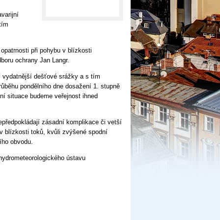
varijní
tím
atrnosti při pohybu v blízkosti
dboru ochrany Jan Langr.
 vydatnější dešťové srážky a s tím
průběhu pondělního dne dosažení 1. stupně
ní situace budeme veřejnost ihned
předpokládají zásadní komplikace či vetší
 v blízkosti toků, kvůli zvýšené spodní
ního obvodu.
hydrometeorologického ústavu