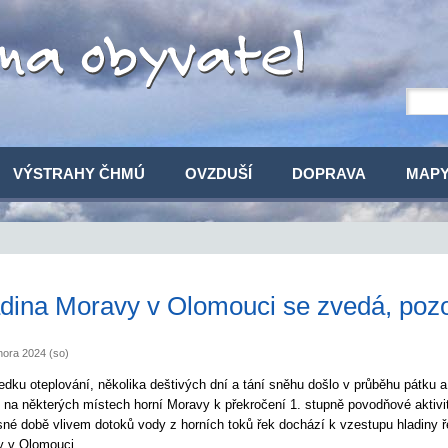
VÝSTRAHY ČHMÚ
OVZDUŠÍ
DOPRAVA
MAP
dina Moravy v Olomouci se zvedá, pozo
nora 2024 (so)
edku oteplování, několika deštivých dní a tání sněhu došlo v průběhu pátku a
 na některých místech horní Moravy k překročení 1. stupně povodňové aktivi
né době vlivem dotoků vody z horních toků řek dochází k vzestupu hladiny 
 v Olomouci.