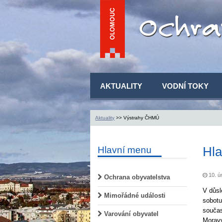
AKTUALITY
VODNÍ TOKY
Aktuality
>> Výstrahy ČHMÚ
Hla
Hlavní menu
10. ú
Ochrana obyvatelstva
V důsl
Mimořádné události
sobotu
součas
Varování obyvatel
Moravy