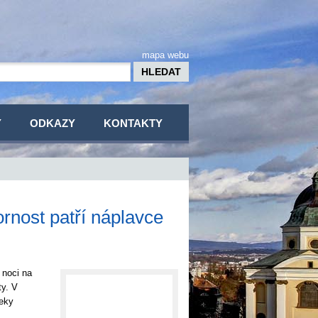
mapa webu
Y
ODKAZY
KONTAKTY
rnost patří náplavce
 noci na
ty. V
řeky