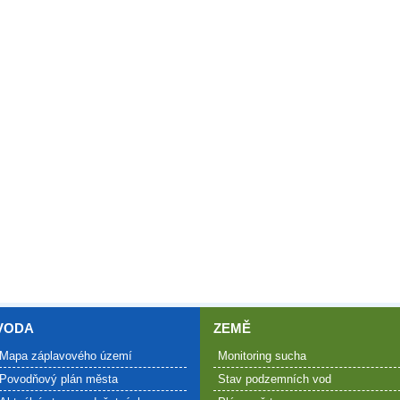
VODA
ZEMĚ
Mapa záplavového území
Monitoring sucha
Povodňový plán města
Stav podzemních vod