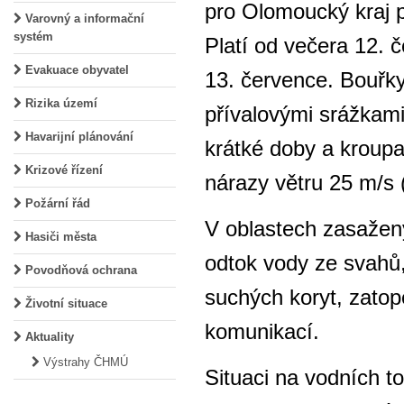
pro Olomoucký kraj p
Varovný a informační
systém
Platí od večera 12. 
Evakuace obyvatel
13. července. Bouřk
Rizika území
přívalovými srážka
Havarijní plánování
krátké doby a kroup
Krizové řízení
nárazy větru 25 m/s 
Požární řád
V oblastech zasažený
Hasiči města
odtok vody ze svahů,
Povodňová ochrana
suchých koryt, zatop
Životní situace
komunikací.
Aktuality
Výstrahy ČHMÚ
Situaci na vodních 