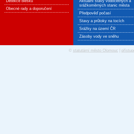
Detekce blesku
Aktuální stavy vodočetných a
srážkoměrných stanic města
Obecné rady a doporučení
Předpověď počasí
Stavy a průtoky na tocích
Srážky na území ČR
Zásoby vody ve sněhu
©
statutární město Olomouc
|
přístup