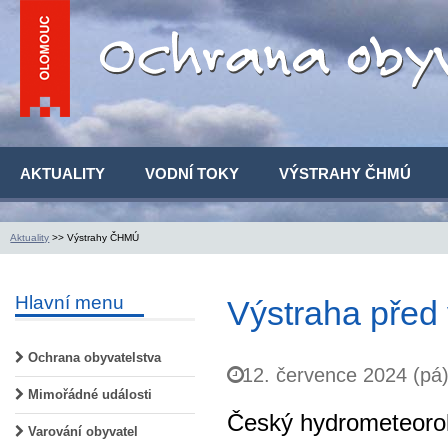
AKTUALITY
VODNÍ TOKY
VÝSTRAHY ČHMÚ
Aktuality
>> Výstrahy ČHMÚ
Hlavní menu
Výstraha před 
Ochrana obyvatelstva
12. července 2024 (pá
Mimořádné události
Český hydrometeorol
Varování obyvatel