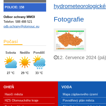
hydrometeorologické
POLICIE: 158
Odbor ochrany MMOl
Fotografie
Telefon:
588 488 521
odb.ochrany@olomouc.eu
Počasí
Sobota
Neděle
Pondělí
12. července 2024 (pá
27 °C
29 °C
33 °C
OHEŇ
VODA
Hasiči města
Mapa záplavového území
HZS Olomouckého kraje
Povodňový plán města