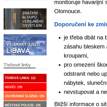
monitoruje havarijní
Olomouce.
Doporučení ke zmír
je třeba dbát na
zásahu bleskem a
kroupami,
pro omezení škod
Tísňové linky
odstranit nebo u
TÍSŇOVÁ LINKA: 112
nábytek, slunečn
HASIČI: 150
nevstupovat a ne
ZÁCHRANNÁ SLUŽBA: 155
Bližší informace o s
MĚSTSKÁ POLICIE: 156