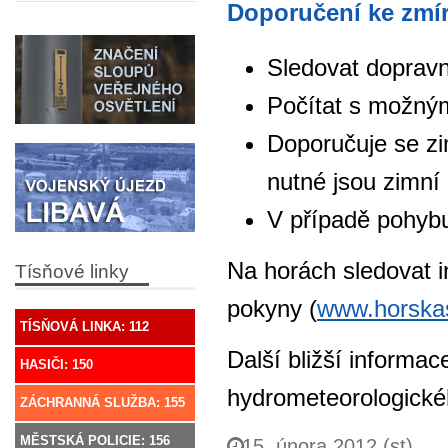
Doporučení ke zmír
Sledovat dopravní
Počítat s možným
Doporučuje se zi
nutné jsou zimní
V případě pohybu
Na horách sledovat i
Tísňové linky
pokyny (
www.horska
TÍSŇOVÁ LINKA: 112
Další bližší informa
HASIČI: 150
hydrometeorologick
ZÁCHRANNÁ SLUŽBA: 155
MĚSTSKÁ POLICIE: 156
15. února 2012 (st)