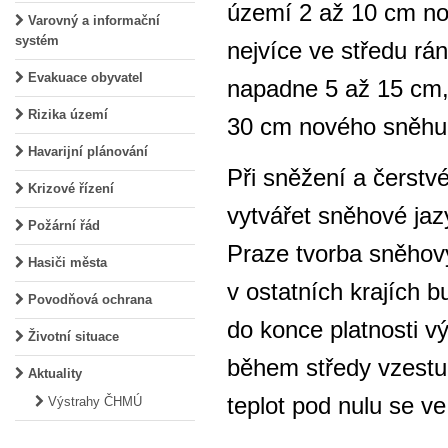
území 2 až 10 cm no
Varovný a informační
systém
nejvíce ve středu rá
Evakuace obyvatel
napadne 5 až 15 cm,
Rizika území
30 cm nového sněhu 
Havarijní plánování
Při sněžení a čerstv
Krizové řízení
vytvářet sněhové jaz
Požární řád
Praze tvorba sněhov
Hasiči města
v ostatních krajích 
Povodňová ochrana
do konce platnosti 
Životní situace
během středy vzestu
Aktuality
teplot pod nulu se ve
Výstrahy ČHMÚ