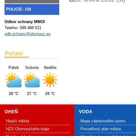
POLICIE: 158
Odbor ochrany MMOl
Telefon:
588 488 521
odb.ochrany@olomouc.eu
Počasí
Pátek
Sobota
Neděle
28 °C
27 °C
29 °C
OHEŇ
VODA
Hasiči města
Mapa záplavového území
HZS Olomouckého kraje
Povodňový plán města