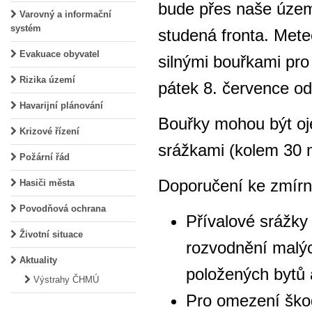
bude přes naše územ
Varovný a informační
systém
studená fronta. Mete
Evakuace obyvatel
silnými bouřkami pro
Rizika území
pátek 8. července od
Havarijní plánování
Bouřky mohou být oj
Krizové řízení
srážkami (kolem 30 
Požární řád
Doporučení ke zmírn
Hasiči města
Povodňová ochrana
Přívalové srážky
Životní situace
rozvodnění malýc
Aktuality
položených bytů 
Výstrahy ČHMÚ
Pro omezení škod