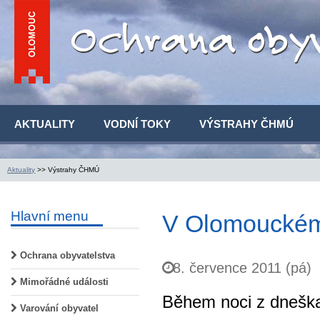
AKTUALITY
VODNÍ TOKY
VÝSTRAHY ČHMÚ
Aktuality
>> Výstrahy ČHMÚ
Hlavní menu
V Olomouckém 
Ochrana obyvatelstva
8. července 2011 (pá)
Mimořádné události
Během noci z dneška
Varování obyvatel