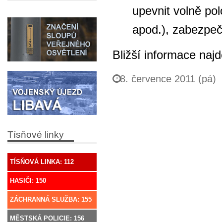
upevnit volně po
apod.), zabezpeči
Bližší informace naj
8. července 2011 (pá)
Tísňové linky
TÍSŇOVÁ LINKA: 112
HASIČI: 150
ZÁCHRANNÁ SLUŽBA: 155
MĚSTSKÁ POLICIE: 156