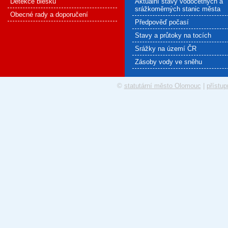
Detekce blesku
Aktuální stavy vodočetných a
srážkoměrných stanic města
Obecné rady a doporučení
Předpověď počasí
Stavy a průtoky na tocích
Srážky na území ČR
Zásoby vody ve sněhu
©
statutární město Olomouc
|
přístup