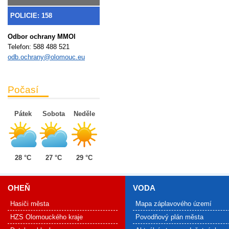
POLICIE: 158
Odbor ochrany MMOl
Telefon:
588 488 521
odb.ochrany@olomouc.eu
Počasí
Pátek
Sobota
Neděle
28 °C
27 °C
29 °C
OHEŇ
VODA
Hasiči města
Mapa záplavového území
HZS Olomouckého kraje
Povodňový plán města