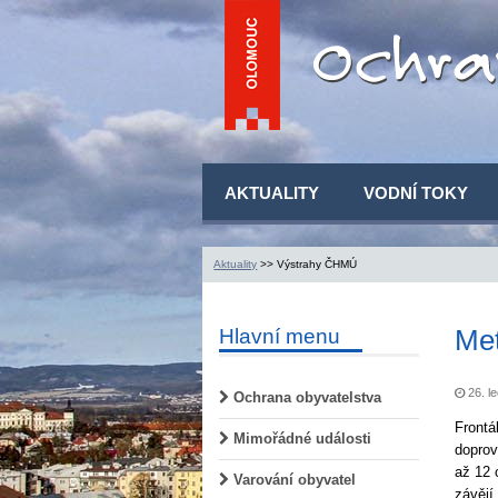
AKTUALITY
VODNÍ TOKY
Aktuality
>> Výstrahy ČHMÚ
Met
Hlavní menu
26. le
Ochrana obyvatelstva
Frontá
Mimořádné události
doprov
až 12 
Varování obyvatel
závějí.