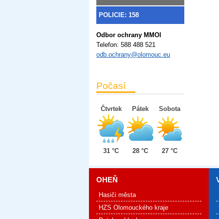
POLICIE: 158
Odbor ochrany MMOl
Telefon:
588 488 521
odb.ochrany@olomouc.eu
Počasí
Čtvrtek
Pátek
Sobota
31 °C
28 °C
27 °C
OHEŇ
Hasiči města
HZS Olomouckého kraje