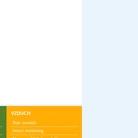
VZDUCH
Stav ovzduší
Imisní monitoring