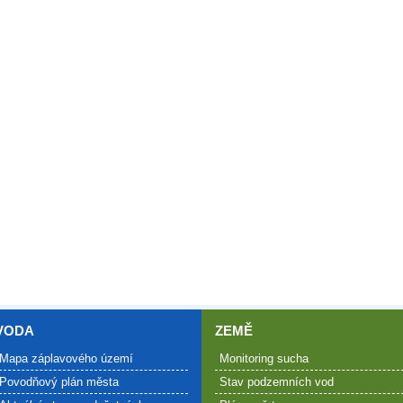
VODA
ZEMĚ
Mapa záplavového území
Monitoring sucha
Povodňový plán města
Stav podzemních vod