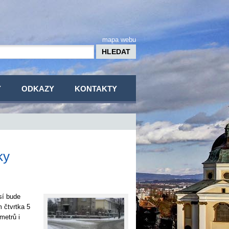
mapa webu
Y
ODKAZY
KONTAKTY
ky
sí bude
 čtvrtka 5
metrů i