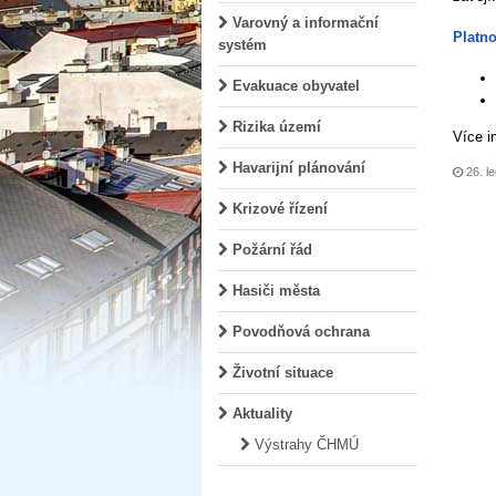
Varovný a informační
Platno
systém
Evakuace obyvatel
Rizika území
Více i
Havarijní plánování
26. le
Krizové řízení
Požární řád
Hasiči města
Povodňová ochrana
Životní situace
Aktuality
Výstrahy ČHMÚ