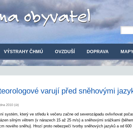
VÝSTRAHY ČHMÚ
OVZDUŠÍ
DOPRAVA
MAP
eorologové varují před sněhovými jazy
dna 2010 (út)
lní systém, který ve středu k večeru začne od severozápadu ovlivňovat poča
ázen silným větrem (v nárazech 15 až 25 m/s) a sněhovými srážkami (během
cm nového sněhu). Hrozí proto nebezpečí tvorby sněhových jazyků a od 600 