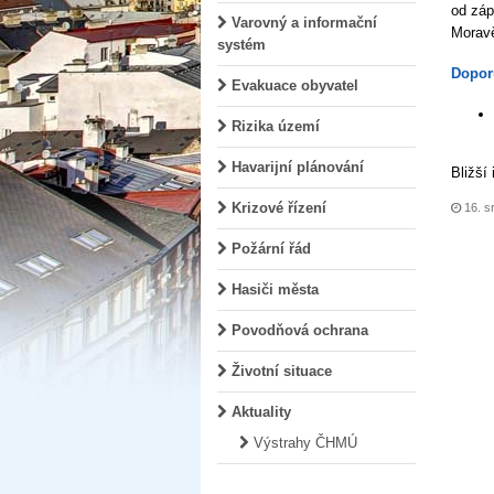
od záp
Varovný a informační
Moravě
systém
Dopor
Evakuace obyvatel
Rizika území
Havarijní plánování
Bližší
Krizové řízení
16. s
Požární řád
Hasiči města
Povodňová ochrana
Životní situace
Aktuality
Výstrahy ČHMÚ