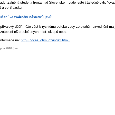
adu. Zvlněná studená fronta nad Slovenskem bude ještě částečně ovlivňovat
 a ve Slezsku.
učení ke zmírnění následků jevů:
přívalový déšť může vést k rychlému odtoku vody ze svahů, rozvodnění malý
zatopení níže položených míst, sklepů apod.
 informace na:
http://pocasi.chmi.cz/index.html/
rpna 2010 (po)