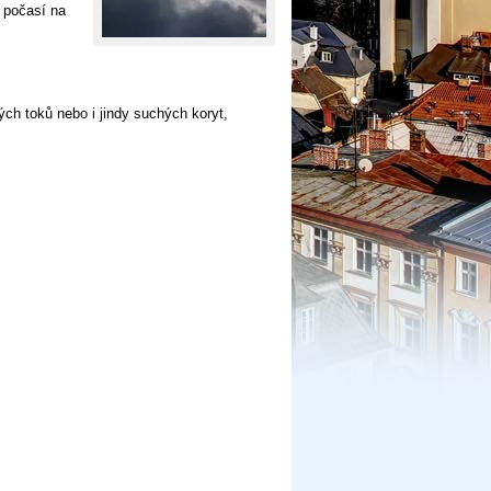
 počasí na
ch toků nebo i jindy suchých koryt,