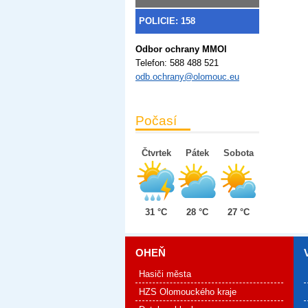
POLICIE: 158
Odbor ochrany MMOl
Telefon:
588 488 521
odb.ochrany@olomouc.eu
Počasí
Čtvrtek
Pátek
Sobota
31 °C
28 °C
27 °C
OHEŇ
Hasiči města
HZS Olomouckého kraje