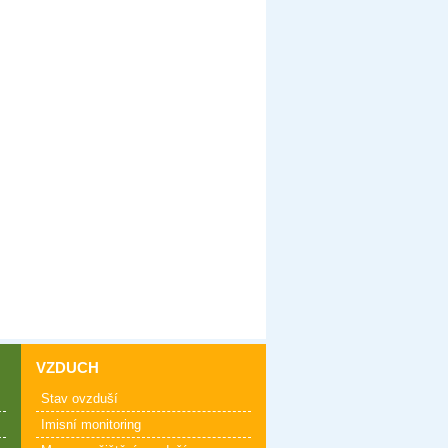
VZDUCH
Stav ovzduší
Imisní monitoring