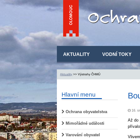
AKTUALITY
VODNÍ TOKY
Aktuality
>> Výstrahy ČHMÚ
Bou
Hlavní menu
16. s
Ochrana obyvatelstva
Až do 
Mimořádné události
příval
Varování obyvatel
Vlivem