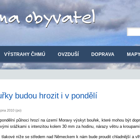
VÝSTRAHY ČHMÚ
OVZDUŠÍ
DOPRAVA
MAP
řky budou hrozit i v pondělí
rpna 2010 (po)
pondělní půlnoci hrozí na území Moravy výskyt bouřek, které mohou být dop
ovými srážkami s intenzitou kolem 30 mm za hodinu, nárazy větru a kroupami
 tlakové níže se středem nad Německem k nám bude proudit chladnější a vl