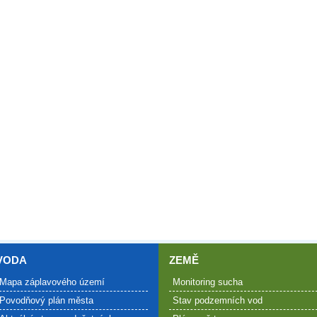
VODA
ZEMĚ
Mapa záplavového území
Monitoring sucha
Povodňový plán města
Stav podzemních vod