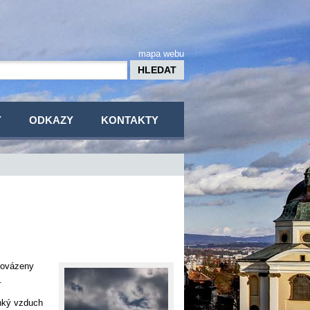
mapa webu
Y
ODKAZY
KONTAKTY
rovázeny
.
hký vzduch