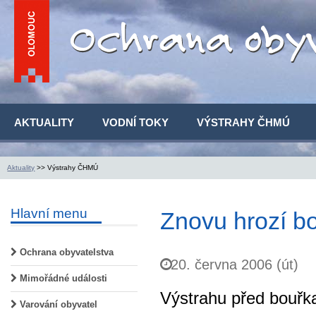
AKTUALITY
VODNÍ TOKY
VÝSTRAHY ČHMÚ
Aktuality
>> Výstrahy ČHMÚ
Hlavní menu
Znovu hrozí b
Ochrana obyvatelstva
20. června 2006 (út)
Mimořádné události
Výstrahu před bouřk
Varování obyvatel