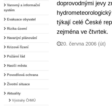
doprovodnými jevy z
Varovný a informační
systém
hydrometeorologický
Evakuace obyvatel
týkají celé České re
Rizika území
zejména ve čtvrtek.
Havarijní plánování
20. června 2006 (út)
Krizové řízení
Požární řád
Hasiči města
Povodňová ochrana
Životní situace
Aktuality
Výstrahy ČHMÚ