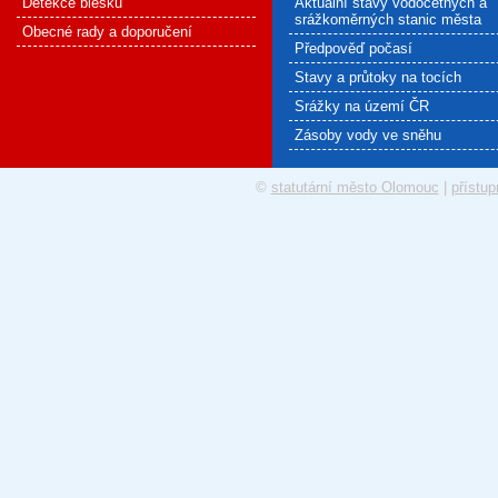
Detekce blesku
Aktuální stavy vodočetných a
srážkoměrných stanic města
Obecné rady a doporučení
Předpověď počasí
Stavy a průtoky na tocích
Srážky na území ČR
Zásoby vody ve sněhu
©
statutární město Olomouc
|
přístup