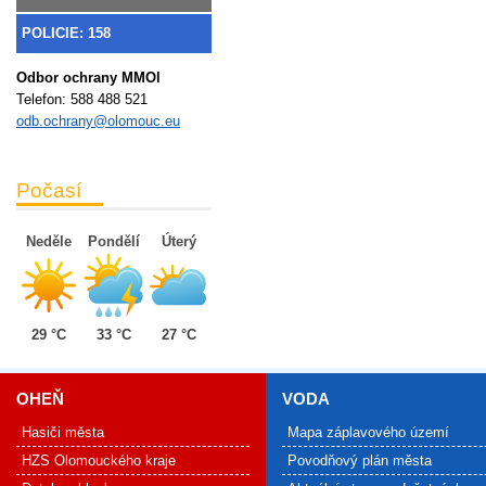
POLICIE: 158
Odbor ochrany MMOl
Telefon:
588 488 521
odb.ochrany@olomouc.eu
Počasí
Neděle
Pondělí
Úterý
29 °C
33 °C
27 °C
OHEŇ
VODA
Hasiči města
Mapa záplavového území
HZS Olomouckého kraje
Povodňový plán města