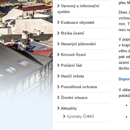
přes M
Varovný a informační
systém
Dnes 2
vrchov
Evakuace obyvatel
mm. Tv
noci n
Rizika území
V pops
Havarijní plánování
v kraj
větru 
Krizové řízení
pak od
území.
Požární řád
těchto
Hasiči města
Dopor
Povodňová ochrana
V obla
potoků
Životní situace
Aktuality
Výstrahy ČHMÚ