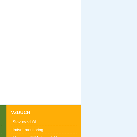
VZDUCH
Stav ovzduší
Imisní monitoring