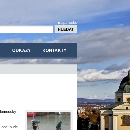
mapa webu
Y
ODKAZY
KONTAKTY
 Olomoucky
V noci bude