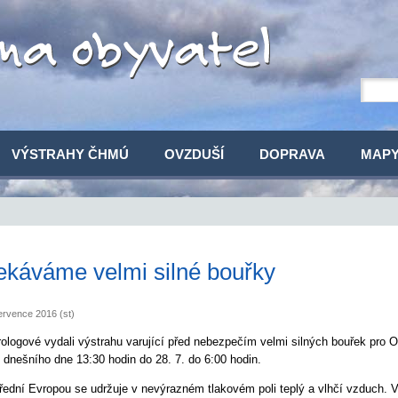
VÝSTRAHY ČHMÚ
OVZDUŠÍ
DOPRAVA
MAP
káváme velmi silné bouřky
ervence 2016 (st)
ologové vydali výstrahu varující před nebezpečím velmi silných bouřek pro
d dnešního dne 13:30 hodin do 28. 7. do 6:00 hodin.
řední Evropou se udržuje v nevýrazném tlakovém poli teplý a vlhčí vzduch. 