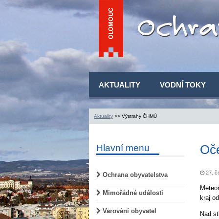
AKTUALITY
VODNÍ TOKY
Aktuality
>> Výstrahy ČHMÚ
Oče
Hlavní menu
27. č
Ochrana obyvatelstva
Meteor
Mimořádné události
kraj o
Varování obyvatel
Nad st