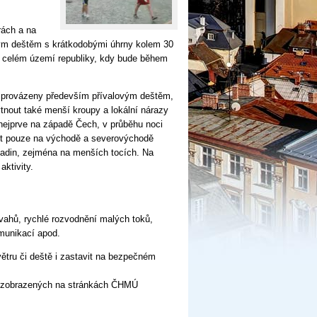
rách a na
ovým deštěm s krátkodobými úhrny kolem 30
a celém území republiky, kdy bude během
u provázeny především přívalovým deštěm,
nout také menší kroupy a lokální nárazy
nejprve na západě Čech, v průběhu noci
vit pouze na východě a severovýchodě
ladin, zejména na menších tocích. Na
aktivity.
vahů, rychlé rozvodnění malých toků,
omunikací apod.
 větru či deště i zastavit na bezpečném
rů zobrazených na stránkách ČHMÚ