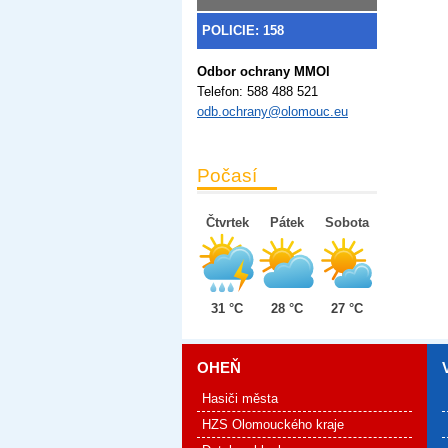
POLICIE: 158
Odbor ochrany MMOl
Telefon:
588 488 521
odb.ochrany@olomouc.eu
Počasí
Čtvrtek
Pátek
Sobota
31 °C
28 °C
27 °C
OHEŇ
Hasiči města
HZS Olomouckého kraje