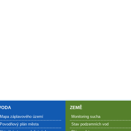
VODA
ZEMĚ
Mapa záplavového území
Monitoring sucha
Povodňový plán města
Stav podzemních vod