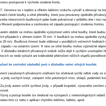
oravu postupovat k východu studená fronta.
7. července se v teplém a vlhkém labilním vzduchu vytváří a obnovují na ho
inách četné bouřky a silné přeháňky, které jsou provázeny ojediněle příval
orba intenzivních bouřkových jader bude pokračovat v průběhu dne i noci n
a Moravě podporována a zesilována od západu postupující studenou frontou.
aném období se mohou ojediněle vyskytnout velmi silné bouřky, které budo
ních případech s úhrnem kolem 70 mm. V bouřkách se mohou ojediněle vyskyt
do 20 m/s. Bouřková činnost bude slábnout v pozdějších večerních hodinách 
 západu i na ostatním území. K ránu se silné bouřky mohou výjimečně obje
 V důsledku lokálních přívalových srážek může dojít k rychlým vzestupům h
 tocích se nedá vyloučit ani krátkodobé překročení nižších stupňů povodňové 
učení ke zmírnění následků jevů v důsledku velmi silných bouřek:
stech zasažených přívalovými srážkami lze očekávat rychlý odtok vody ze s
 a jindy suchých koryt, zatopení níže položených míst, sklepů, podemletí k
Za jízdy autem snížit rychlost jízdy, v případě krupobití, výrazného zesílení
místě.
Vývoj a postup bouřek lze sledovat na výstupech z meteorologických rada
www.chmi.cz nebo v aplikaci chytrého telefonu, tabletu, apod.