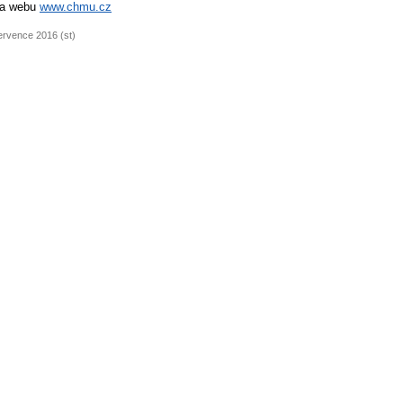
na webu
www.chmu.cz
ervence 2016 (st)