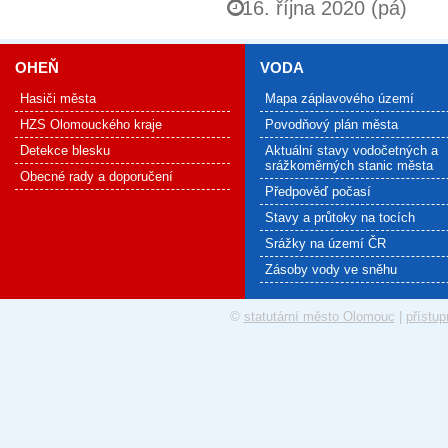
16. října 2020 (pá)
OHEŇ
VODA
Hasiči města
Mapa záplavového území
HZS Olomouckého kraje
Povodňový plán města
Detekce blesku
Aktuální stavy vodočetných a
srážkoměrných stanic města
Obecné rady a doporučení
Předpověď počasí
Stavy a průtoky na tocích
Srážky na území ČR
Zásoby vody ve sněhu
©
statutární město Olomouc
|
přístup