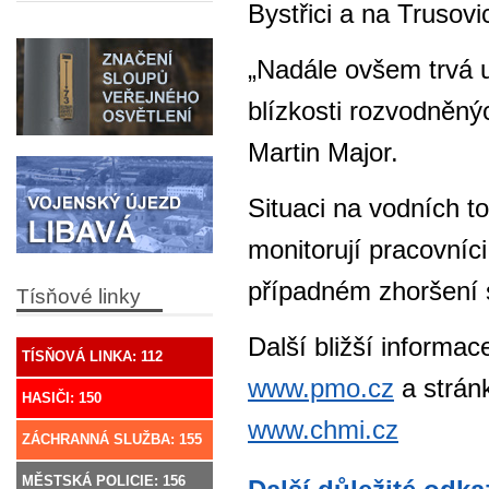
Bystřici a na Trusov
„Nadále ovšem trvá 
blízkosti rozvodněný
Martin Major.
Situaci na vodních 
monitorují pracovní
případném zhoršení 
Tísňové linky
Další bližší informa
TÍSŇOVÁ LINKA: 112
www.pmo.cz
a strán
HASIČI: 150
www.chmi.cz
ZÁCHRANNÁ SLUŽBA: 155
MĚSTSKÁ POLICIE: 156