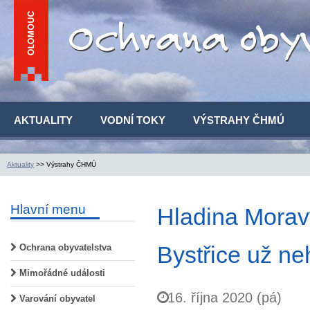
AKTUALITY
VODNÍ TOKY
VÝSTRAHY ČHMÚ
Aktuality
>> Výstrahy ČHMÚ
Hlavní menu
Hladina Morav
Bystřice už ne
Ochrana obyvatelstva
Mimořádné události
16. října 2020 (pá)
Varování obyvatel