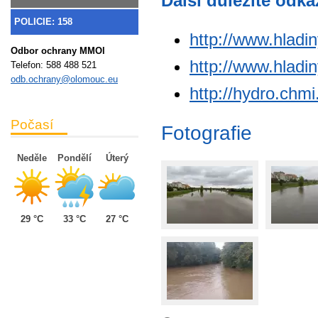
Další důležité odka
POLICIE: 158
http://www.hladi
Odbor ochrany MMOl
http://www.hladi
Telefon:
588 488 521
odb.ochrany@olomouc.eu
http://hydro.chmi
Počasí
Fotografie
Neděle
Pondělí
Úterý
29 °C
33 °C
27 °C