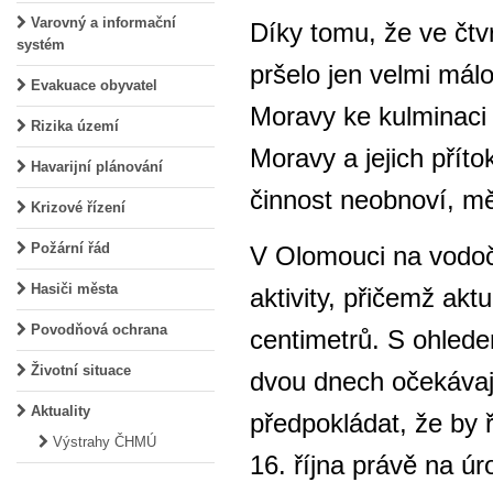
Varovný a informační
Díky tomu, že ve čtvr
systém
pršelo jen velmi málo
Evakuace obyvatel
Moravy ke kulminaci 
Rizika území
Moravy a jejich přít
Havarijní plánování
činnost neobnoví, mě
Krizové řízení
Požární řád
V Olomouci na vodoč
Hasiči města
aktivity, přičemž akt
Povodňová ochrana
centimetrů. S ohlede
Životní situace
dvou dnech očekávaj
Aktuality
předpokládat, že by
Výstrahy ČHMÚ
16. října právě na úr