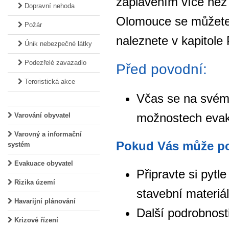
zaplavením více než 
Dopravní nehoda
Olomouce se můžete 
Požár
naleznete v kapitol
Únik nebezpečné látky
Podezřelé zavazadlo
Před povodní:
Teroristická akce
Včas se na svém
možnostech evaku
Varování obyvatel
Varovný a informační
Pokud Vás může po
systém
Evakuace obyvatel
Připravte si pytle
Rizika území
stavební materiá
Havarijní plánování
Další podrobnost
Krizové řízení