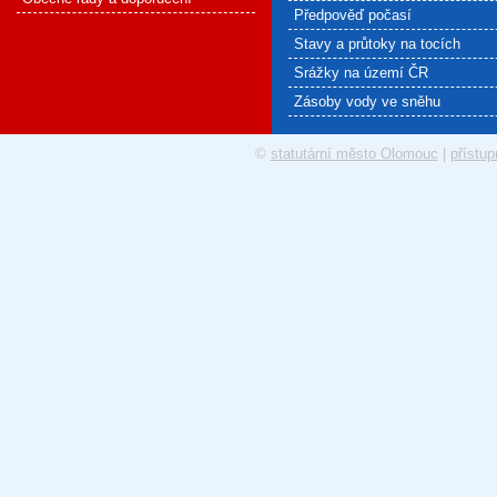
Předpověď počasí
Stavy a průtoky na tocích
Srážky na území ČR
Zásoby vody ve sněhu
©
statutární město Olomouc
|
přístup