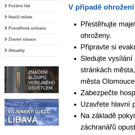
V případě ohrožen
Požární řád
Hasiči města
Přestěhujte maje
Povodňová ochrana
ohroženy.
Životní situace
Připravte si eva
Aktuality
Sledujte vysílán
stránkách města,
města Olomouce
Zabezpečte hosp
Uzavřete hlavní p
Na základě pokyn
záchranářů opus