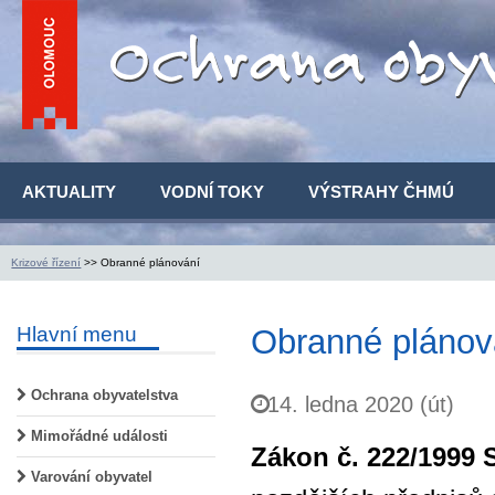
AKTUALITY
VODNÍ TOKY
VÝSTRAHY ČHMÚ
Krizové řízení
>> Obranné plánování
Hlavní menu
Obranné plánov
Ochrana obyvatelstva
14. ledna 2020 (út)
Mimořádné události
Zákon č. 222/1999 
Varování obyvatel