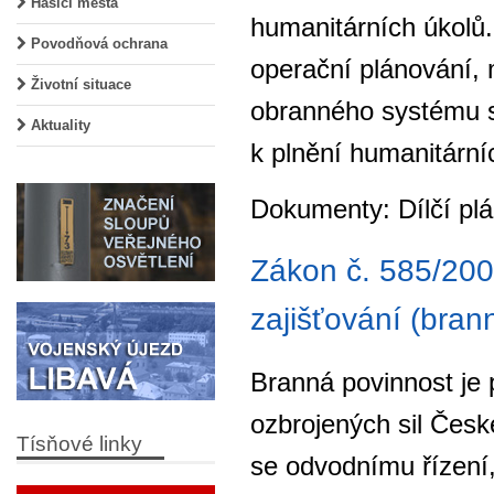
Hasiči města
humanitárních úkolů.
Povodňová ochrana
operační plánování, 
Životní situace
obranného systému s
Aktuality
k plnění humanitární
Dokumenty: Dílčí p
Zákon č. 585/2004
zajišťování (bran
Branná povinnost je 
ozbrojených sil Česk
Tísňové linky
se odvodnímu řízení,