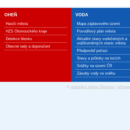
OHEŇ
VODA
Hasiči města
Mapa záplavového území
HZS Olomouckého kraje
Povodňový plán města
Detekce blesku
Aktuální stavy vodočetných a
srážkoměrných stanic města
Obecné rady a doporučení
Předpověď počasí
Stavy a průtoky na tocích
Srážky na území ČR
Zásoby vody ve sněhu
©
statutární město Olomouc
|
přístup