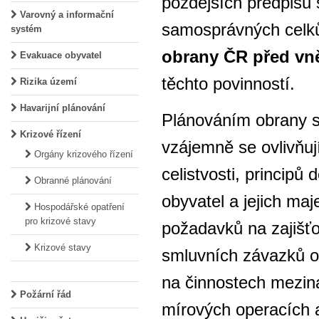
pozdějších předpisů
Varovný a informační
samosprávných celků
systém
obrany ČR před vn
Evakuace obyvatel
těchto povinností.
Rizika území
Havarijní plánování
Plánováním obrany s
Krizové řízení
vzájemně se ovlivňuj
Orgány krizového řízení
celistvosti, principů
Obranné plánování
obyvatel a jejich ma
Hospodářské opatření
pro krizové stavy
požadavků na zajišť
Krizové stavy
smluvních závazků o 
na činnostech meziná
Požární řád
mírových operacích a