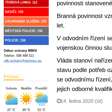
povinnosti stanoven
TÍSŇOVÁ LINKA: 112
HASIČI: 150
Branná povinnost vz
ZÁCHRANNÁ SLUŽBA: 155
let.
MĚSTSKÁ POLICIE: 156
V odvodním řízení s
POLICIE: 158
vojenskou činnou slu
Odbor ochrany MMOl
Telefon:
588 488 521
Vláda stanoví naříze
odb.ochrany@olomouc.eu
stavu podle potřeb o
Počasí
se odvodnímu řízení,
jejich odborné kvalif
Sobota
Neděle
Pondělí
14. ledna 2020 (út)
27 °C
29 °C
33 °C