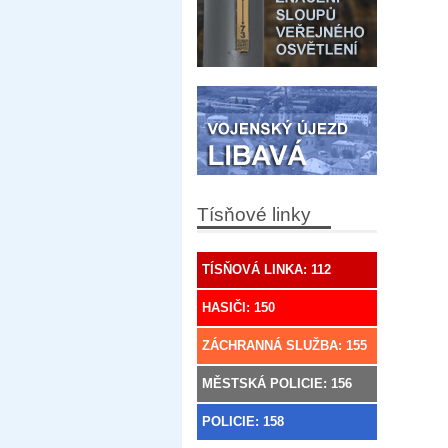
Tísňové linky
TÍSŇOVÁ LINKA: 112
HASIČI: 150
ZÁCHRANNÁ SLUŽBA: 155
MĚSTSKÁ POLICIE: 156
POLICIE: 158