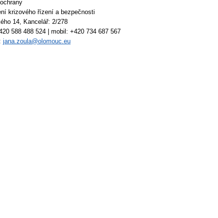
 ochrany
ní krizového řízení a bezpečnosti
ého 14, Kancelář: 2/278
+420 588 488 524 | mobil: +420 734 687 567
:
jana.zoula@olomouc.eu