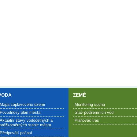
VODA
ZEMĚ
Mapa záplavového území
Monitoring sucha
Povodňový plán města
Stav podzemních vod
Aktuální stavy vodočetných a
Plánovač tras
srážkoměrných stanic města
Předpověď počasí