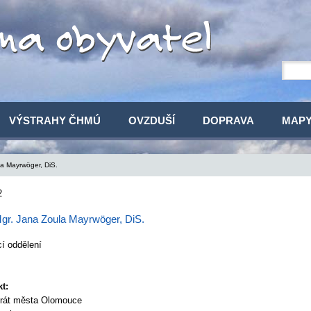
VÝSTRAHY ČHMÚ
OVZDUŠÍ
DOPRAVA
MAP
a Mayrwöger, DiS.
2
gr. Jana Zoula Mayrwöger, DiS.
í oddělení
t:
trát města Olomouce