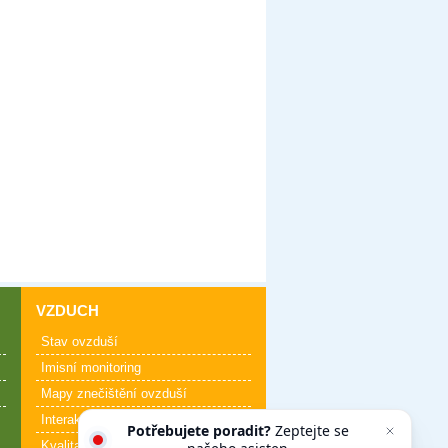
VZDUCH
Stav ovzduší
Imisní monitoring
Mapy znečištění ovzduší
Interaktivní mapa kvality ovzduší
Potřebujete poradit?
Zeptejte se
Kvalita ovzduší