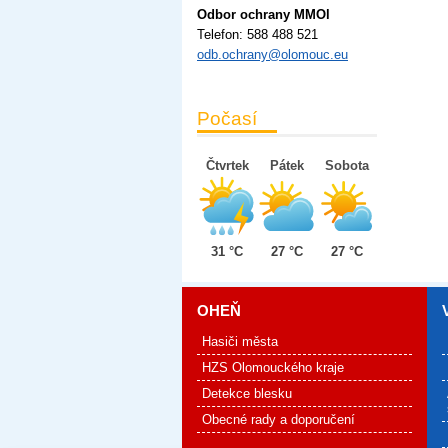
Odbor ochrany MMOl
Telefon:
588 488 521
odb.ochrany@olomouc.eu
Počasí
Čtvrtek
Pátek
Sobota
31 °C
27 °C
27 °C
OHEŇ
Hasiči města
HZS Olomouckého kraje
Detekce blesku
Obecné rady a doporučení