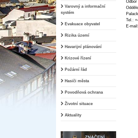
Odbor
Varovný a informační
Odděle
systém
Palack
Tel.: 
Evakuace obyvatel
E-mail
Rizika území
Havarijní plánování
Krizové řízení
Požární řád
Hasiči města
Povodňová ochrana
Životní situace
Aktuality