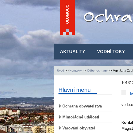
AKTUALITY
VODNÍ TOKY
Úvod
>>
Kontakty
>>
Odbor ochrany
>> Mgr. Jana Zoul
10131
Hlavní menu
M
vedouc
Ochrana obyvatelstva
Mimořádné události
Kontak
Varování obyvatel
Magis