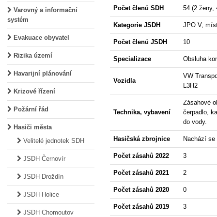
Počet členů SDH
54 (2 ženy,
Varovný a informační
systém
Kategorie JSDH
JPO V, mís
Evakuace obyvatel
Počet členů JSDH
10
Rizika území
Specializace
Obsluha kon
Havarijní plánování
VW Transpor
Vozidla
L3H2
Krizové řízení
Zásahové obl
Požární řád
Technika, vybavení
čerpadlo, k
do vody.
Hasiči města
Hasičská zbrojnice
Nachází se 
Velitelé jednotek SDH
Počet zásahů 2022
3
JSDH Černovír
Počet zásahů 2021
2
JSDH Droždín
Počet zásahů 2020
0
JSDH Holice
Počet zásahů 2019
3
JSDH Chomoutov