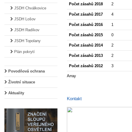
Počet zásahů 2018
2
JSDH Chválkovice
Počet zásahů 2017
4
JSDH Lošov
Počet zásahů 2016
1
JSDH Radíkov
Počet zásahů 2015
0
JSDH Topolany
Počet zásahů 2014
2
Plán pokrytí
Počet zásahů 2013
2
Počet zásahů 2012
3
Povodňová ochrana
Array
Životní situace
Aktuality
Kontakt