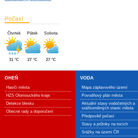
Počasí
Čtvrtek
Pátek
Sobota
31 °C
27 °C
27 °C
OHEŇ
VODA
Hasiči města
Mapa záplavového území
HZS Olomouckého kraje
Povodňový plán města
Detekce blesku
Aktuální stavy vodočetných a
srážkoměrných stanic města
Obecné rady a doporučení
Předpověď počasí
Stavy a průtoky na tocích
Srážky na území ČR