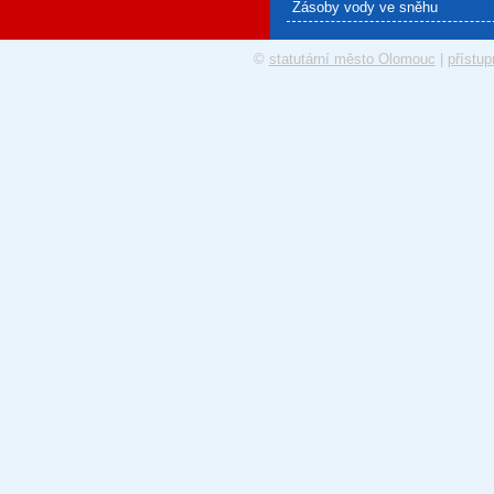
Zásoby vody ve sněhu
©
statutární město Olomouc
|
přístup