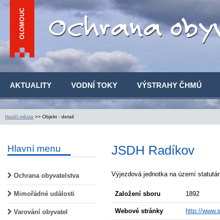
AKTUALITY
VODNÍ TOKY
VÝSTRAHY ČHMÚ
Hasiči města
>> Objekt - detail
JSDH Radíkov
Hlavní menu
Výjezdová jednotka na území statutá
Ochrana obyvatelstva
Založení sboru
1892
Mimořádné události
Webové stránky
http://www.
Varování obyvatel