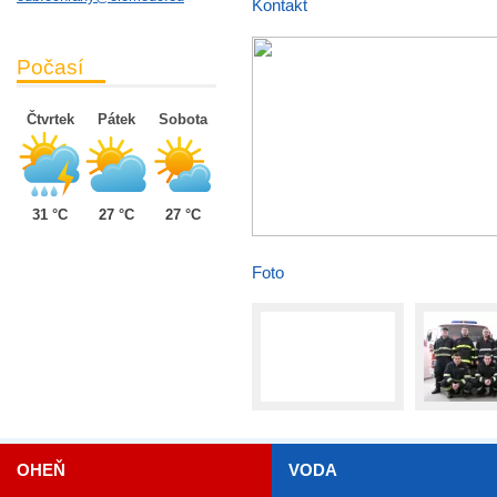
Kontakt
Počasí
Čtvrtek
Pátek
Sobota
31 °C
27 °C
27 °C
Foto
OHEŇ
VODA