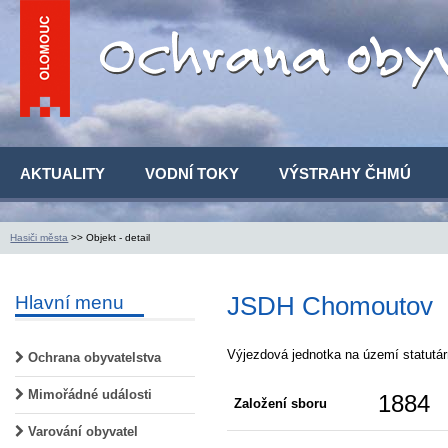
AKTUALITY
VODNÍ TOKY
VÝSTRAHY ČHMÚ
Hasiči města
>> Objekt - detail
JSDH Chomoutov
Hlavní menu
Výjezdová jednotka na území statutá
Ochrana obyvatelstva
Mimořádné události
1884
Založení sboru
Varování obyvatel