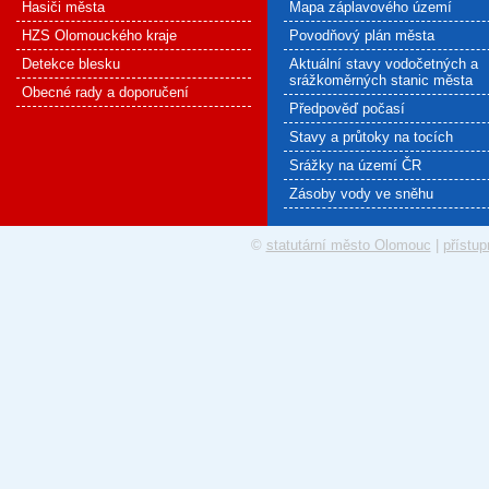
Hasiči města
Mapa záplavového území
HZS Olomouckého kraje
Povodňový plán města
Detekce blesku
Aktuální stavy vodočetných a
srážkoměrných stanic města
Obecné rady a doporučení
Předpověď počasí
Stavy a průtoky na tocích
Srážky na území ČR
Zásoby vody ve sněhu
©
statutární město Olomouc
|
přístup