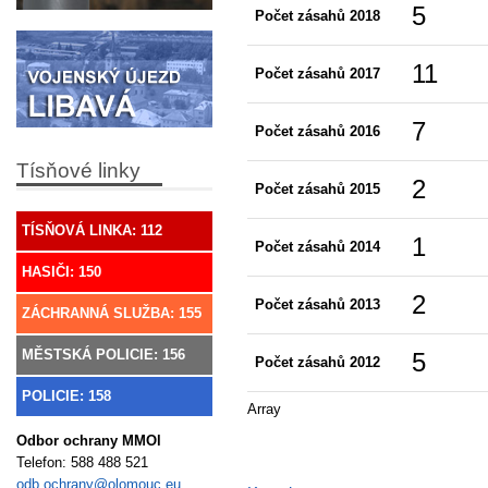
5
Počet zásahů 2018
11
Počet zásahů 2017
7
Počet zásahů 2016
Tísňové linky
2
Počet zásahů 2015
TÍSŇOVÁ LINKA: 112
1
Počet zásahů 2014
HASIČI: 150
2
Počet zásahů 2013
ZÁCHRANNÁ SLUŽBA: 155
MĚSTSKÁ POLICIE: 156
5
Počet zásahů 2012
POLICIE: 158
Array
Odbor ochrany MMOl
Telefon:
588 488 521
odb.ochrany@olomouc.eu