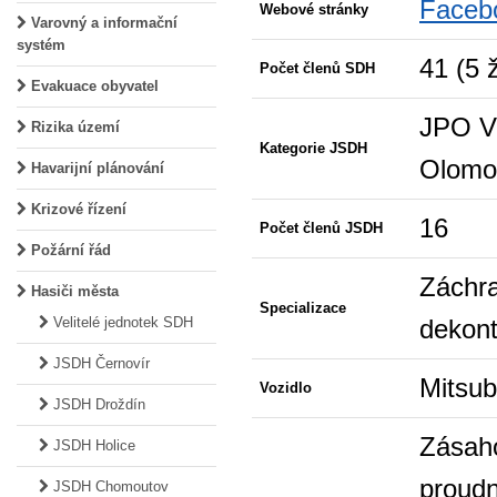
Faceb
Webové stránky
Varovný a informační
systém
41 (5 
Počet členů SDH
Evakuace obyvatel
JPO V,
Rizika území
Kategorie JSDH
Olomo
Havarijní plánování
Krizové řízení
16
Počet členů JSDH
Požární řád
Záchra
Hasiči města
Specializace
dekon
Velitelé jednotek SDH
JSDH Černovír
Mitsub
Vozidlo
JSDH Droždín
Zásaho
JSDH Holice
proudn
JSDH Chomoutov