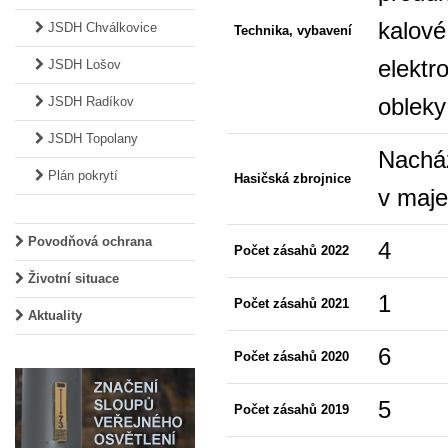
kalové
JSDH Chválkovice
Technika, vybavení
elektr
JSDH Lošov
obleky
JSDH Radíkov
JSDH Topolany
Nacház
Plán pokrytí
Hasičská zbrojnice
v maje
Povodňová ochrana
4
Počet zásahů 2022
Životní situace
1
Počet zásahů 2021
Aktuality
6
Počet zásahů 2020
5
Počet zásahů 2019