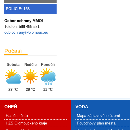
POLICIE: 158
Odbor ochrany MMOl
Telefon:
588 488 521
odb.ochrany@olomouc.eu
Počasí
Sobota
Neděle
Pondělí
27 °C
29 °C
33 °C
OHEŇ
VODA
Hasiči města
Mapa záplavového území
HZS Olomouckého kraje
Povodňový plán města