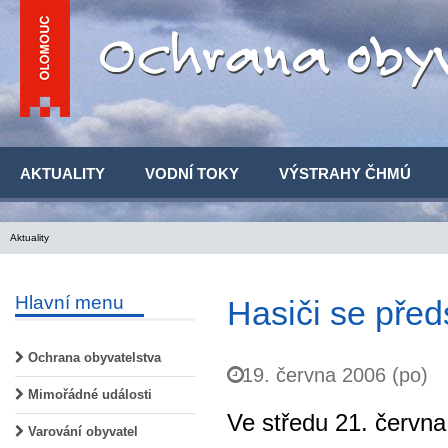
AKTUALITY
VODNÍ TOKY
VÝSTRAHY ČHMÚ
Aktuality
Hlavní menu
Hasiči se před
Ochrana obyvatelstva
19. června 2006 (po)
Mimořádné události
Ve středu 21. červn
Varování obyvatel