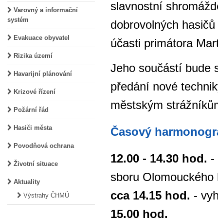
slavnostní shromážd
Varovný a informační
systém
dobrovolných hasičů 
Evakuace obyvatel
účasti primátora Mar
Rizika území
Jeho součástí bude s
Havarijní plánování
předání nové techni
Krizové řízení
městským strážníků
Požární řád
Hasiči města
Časový harmonogr
Povodňová ochrana
12.00 - 14.30 hod.
-
Životní situace
sboru Olomouckého k
Aktuality
cca 14.15 hod.
- vyh
Výstrahy ČHMÚ
15.00 hod.