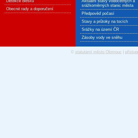
Detekce blesku
Aktuální stavy vodočetných a
srážkoměrných stanic města
Obecné rady a doporučení
Předpověď počasí
Stavy a průtoky na tocích
Srážky na území ČR
Zásoby vody ve sněhu
©
statutární město Olomouc
|
přístup