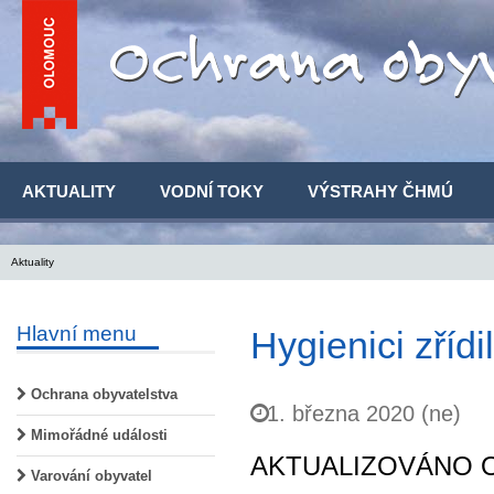
AKTUALITY
VODNÍ TOKY
VÝSTRAHY ČHMÚ
Aktuality
Hlavní menu
Hygienici zřídi
Ochrana obyvatelstva
1. března 2020 (ne)
Mimořádné události
AKTUALIZOVÁNO Od n
Varování obyvatel