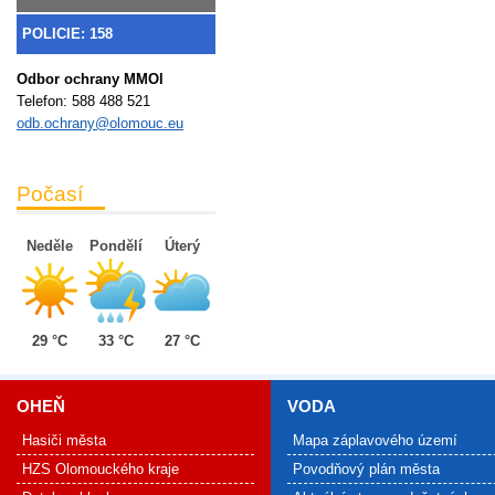
POLICIE: 158
Odbor ochrany MMOl
Telefon:
588 488 521
odb.ochrany@olomouc.eu
Počasí
Neděle
Pondělí
Úterý
29 °C
33 °C
27 °C
OHEŇ
VODA
Hasiči města
Mapa záplavového území
HZS Olomouckého kraje
Povodňový plán města