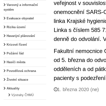
veřejnost v souvislos
Varovný a informační
systém
onemocnění SARS-Co
Evakuace obyvatel
linka Krajské hygien
Rizika území
Linka s číslem 585 7
Havarijní plánování
denně do odvolání. 
Krizové řízení
Fakultní nemocnice 
Požární řád
od 5. března do odvo
Hasiči města
odděleních a od pátk
Povodňová ochrana
pacienty s podezření
Životní situace
Aktuality
1. března 2020 (ne)
Výstrahy ČHMÚ