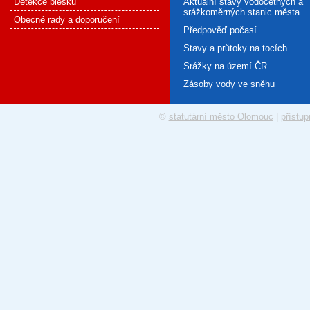
Detekce blesku
Aktuální stavy vodočetných a
srážkoměrných stanic města
Obecné rady a doporučení
Předpověď počasí
Stavy a průtoky na tocích
Srážky na území ČR
Zásoby vody ve sněhu
©
statutární město Olomouc
|
přístup