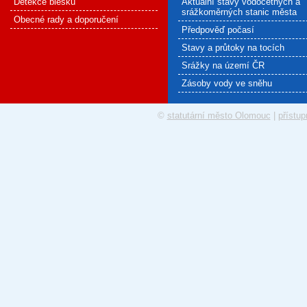
Detekce blesku
Aktuální stavy vodočetných a
srážkoměrných stanic města
Obecné rady a doporučení
Předpověď počasí
Stavy a průtoky na tocích
Srážky na území ČR
Zásoby vody ve sněhu
©
statutární město Olomouc
|
přístup