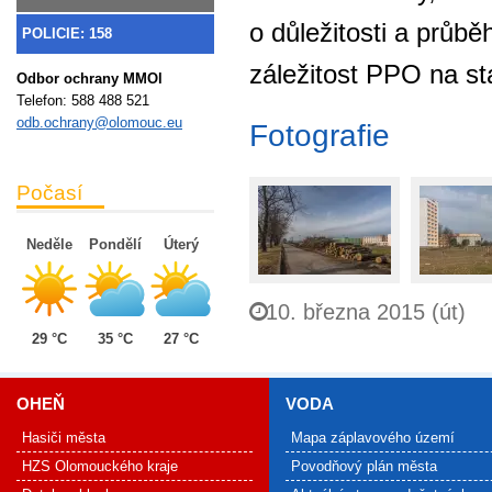
o důležitosti a průb
POLICIE: 158
záležitost PPO na sta
Odbor ochrany MMOl
Telefon:
588 488 521
odb.ochrany@olomouc.eu
Fotografie
Počasí
Neděle
Pondělí
Úterý
10. března 2015 (út)
29 °C
35 °C
27 °C
OHEŇ
VODA
Hasiči města
Mapa záplavového území
HZS Olomouckého kraje
Povodňový plán města