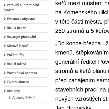
keřů mezi mostem n
Varovný a informační
systém
na Komenského ulici.
Evakuace obyvatel
v této části města, p
Rizika území
260 stromů a 5 keřo
Havarijní plánování
„Do konce března už
Krizové řízení
kmenů, štěpkováním 
Požární řád
generální ředitel Po
Hasiči města
stromů a keřů plánuj
Povodňová ochrana
před zahájením samo
Životní situace
stavebních prací na
Aktuality
nových vzrostlých st
Výstrahy ČHMÚ
Jan Hodovský.