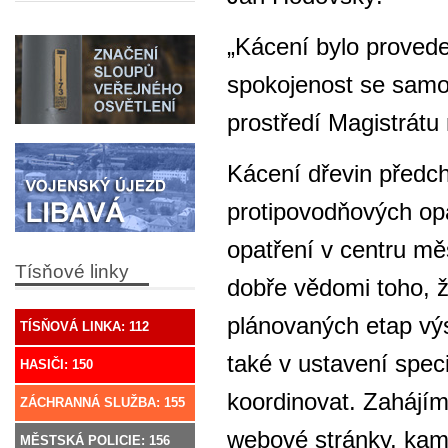
„Kácení bylo provede
spokojenost se samo
prostředí Magistrát
Kácení dřevin předc
protipovodňových opa
opatření v centru mě
Tísňové linky
dobře vědomi toho, 
plánovaných etap výs
TÍSŇOVÁ LINKA: 112
také v ustavení spec
HASIČI: 150
koordinovat. Zahájí
ZÁCHRANNÁ SLUŽBA: 155
webové stránky, kam
MĚSTSKÁ POLICIE: 156