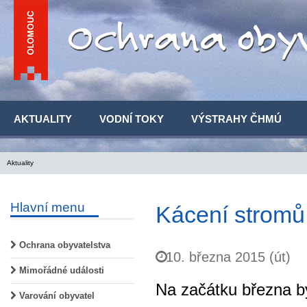
AKTUALITY
VODNÍ TOKY
VÝSTRAHY ČHMÚ
Aktuality
Hlavní menu
Kácení stromů
Ochrana obyvatelstva
10. března 2015 (út)
Mimořádné události
Na začátku března b
Varování obyvatel